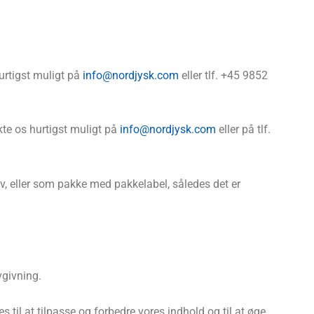
urtigst muligt på
info@nordjysk.com
eller tlf. +45 9852
kte os hurtigst muligt på
info@nordjysk.com
eller på tlf.
ev, eller som pakke med pakkelabel, således det er
vgivning.
til at tilpasse og forbedre vores indhold og til at øge