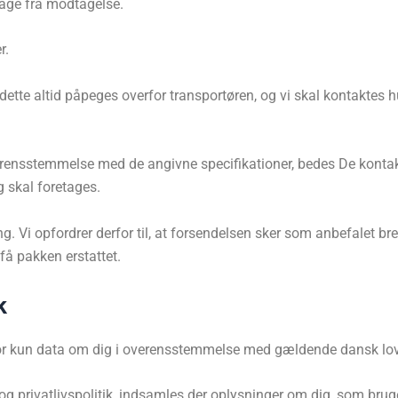
dage fra modtagelse.
r.
ette altid påpeges overfor transportøren, og vi skal kontaktes h
overensstemmelse med de angivne specifikationer, bedes De konta
g skal foretages.
g. Vi opfordrer derfor til, at forsendelsen sker som anbefalet br
få pakken erstattet.
k
erfor kun data om dig i overensstemmelse med gældende dansk lo
 privatlivspolitik, indsamles der oplysninger om dig, som bruges 