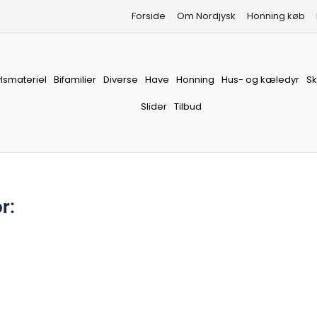
Forside
Om Nordjysk
Honning køb
vlsmateriel
Bifamilier
Diverse
Have
Honning
Hus- og kæledyr
S
Slider
Tilbud
or
: