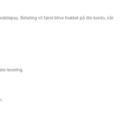
epay. Betaling vil først blive trukket på din konto, når
re levering.
n.