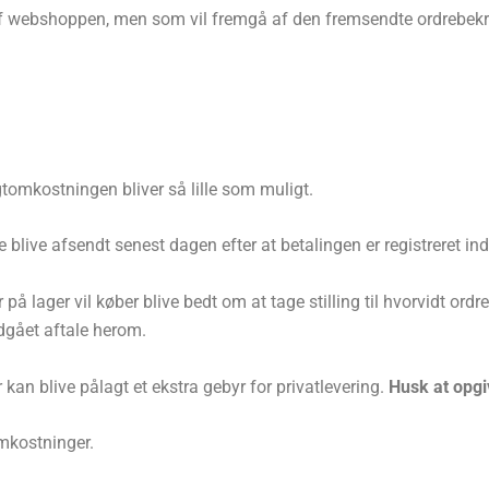
 webshoppen, men som vil fremgå af den fremsendte ordrebekræ
tomkostningen bliver så lille som muligt.
ne blive afsendt senest dagen efter at betalingen er registreret i
 på lager vil køber blive bedt om at tage stilling til hvorvidt ord
ndgået aftale herom.
 kan blive pålagt et ekstra gebyr for privatlevering.
Husk at opgiv
omkostninger.