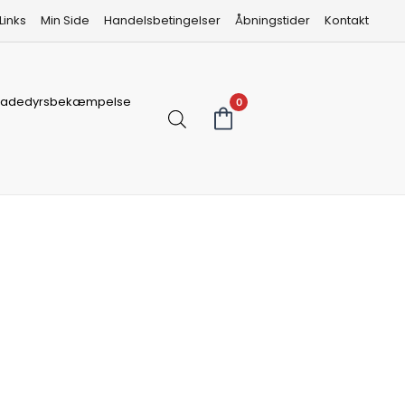
Links
Min Side
Handelsbetingelser
Åbningstider
Kontakt
kadedyrsbekæmpelse
0