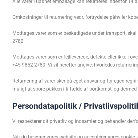
Alle varer i uåbnet emballage kan returneres indenfor 14 
Omkostninger til returnering vedr. fortrydelse påhviler købe
Modtages varer som er beskadigede under transport, skal d
2780
Modtages varer som er fejlleverede, defekte eller ikke i 
+45 9852 2780. Vi vil herefter angive, hvorledes returnerin
Returnering af varer sker på eget ansvar og for egen regnin
muligt at spore pakken i tilfælde af bortkomst, og dermed 
Persondatapolitik / Privatlivspoliti
Vi respekterer dit privatliv og indsamler og behandler d
Når du besøger vores website og accepterer vores cookie- og