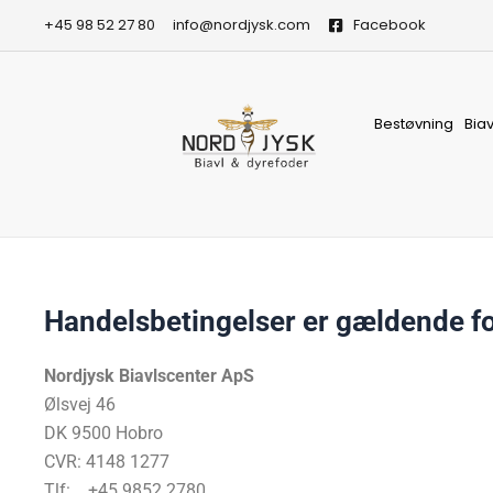
Gå
+45 98 52 27 80
info@nordjysk.com
Facebook
til
indholdet
Bestøvning
Bia
Handelsbetingelser er gældende f
Nordjysk Biavlscenter ApS
Ølsvej 46
DK 9500 Hobro
CVR: 4148 1277
Tlf: +45 9852 2780