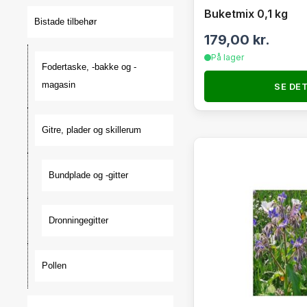
Buketmix 0,1 kg
Bistade tilbehør
179,00
kr.
På lager
Fodertaske, -bakke og -
magasin
SE DE
Gitre, plader og skillerum
Bundplade og -gitter
Dronningegitter
Pollen