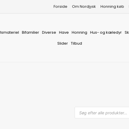
Forside
Om Nordjysk
Honning køb
vlsmateriel
Bifamilier
Diverse
Have
Honning
Hus- og kæledyr
S
Slider
Tilbud
Produkts
search