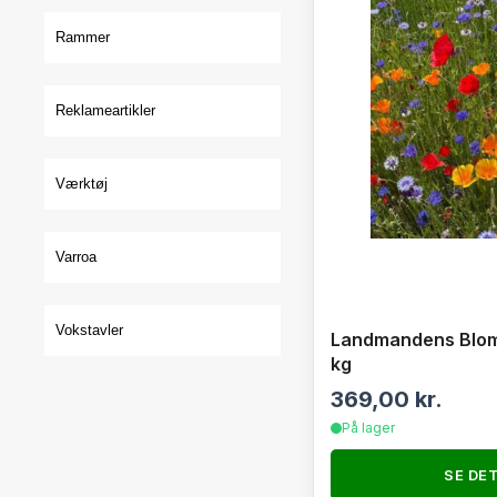
Rammer
Reklameartikler
Værktøj
Varroa
Vokstavler
Landmandens Blomst
kg
369,00
kr.
På lager
SE DE