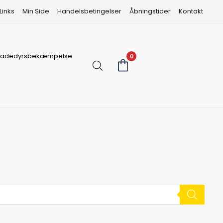
Links
Min Side
Handelsbetingelser
Åbningstider
Kontakt
kadedyrsbekæmpelse
0