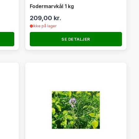
Fodermarvkål 1 kg
209,00
kr.
Ikke på lager
SE DETALJER