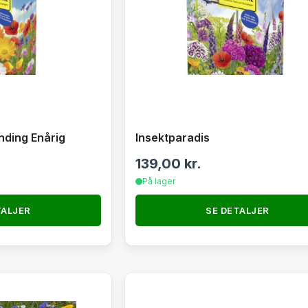
nding Enårig
Insektparadis
139,00
kr.
På lager
TALJER
SE DETALJER