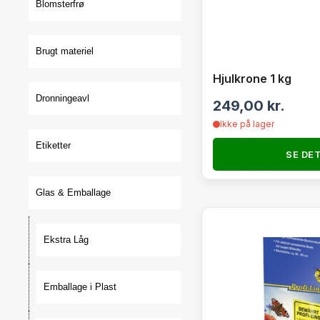
Blomsterfrø
Brugt materiel
Hjulkrone 1 kg
Dronningeavl
249,00
kr.
Ikke på lager
Etiketter
SE DE
Glas & Emballage
Ekstra Låg
Emballage i Plast