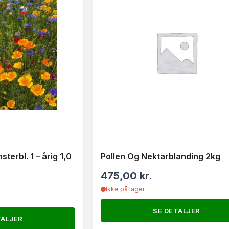
erbl. 1 – årig 1,0
Pollen Og Nektarblanding 2kg
475,00
kr.
Ikke på lager
SE DETALJER
TALJER