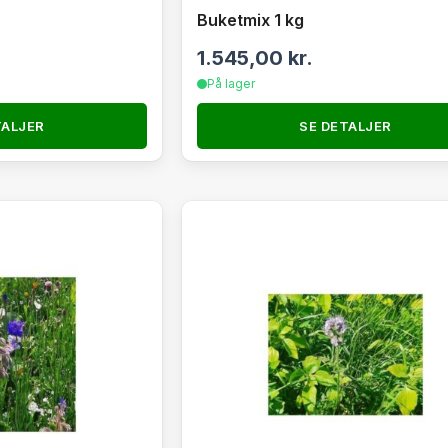
Buketmix 1 kg
1.545,00
kr.
På lager
TALJER
SE DETALJER