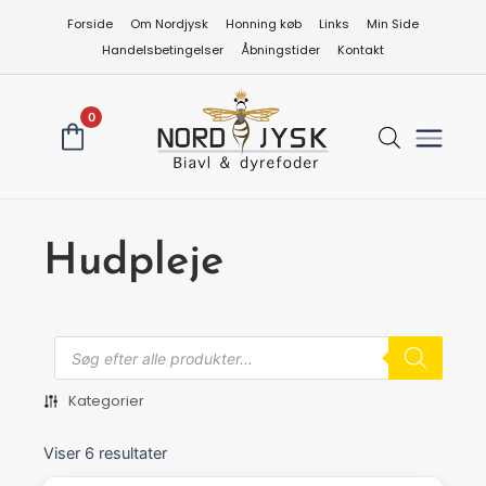
Gå
Forside
Om Nordjysk
Honning køb
Links
Min Side
til
Handelsbetingelser
Åbningstider
Kontakt
indholdet
0
Hudpleje
Produkts
search
Kategorier
Viser 6 resultater