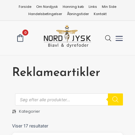
Gå
Forside
Om Nordjysk
Honning køb
Links
Min Side
til
Handelsbetingelser
Åbningstider
Kontakt
indholdet
0
Reklameartikler
Produkts
search
Kategorier
Viser 17 resultater