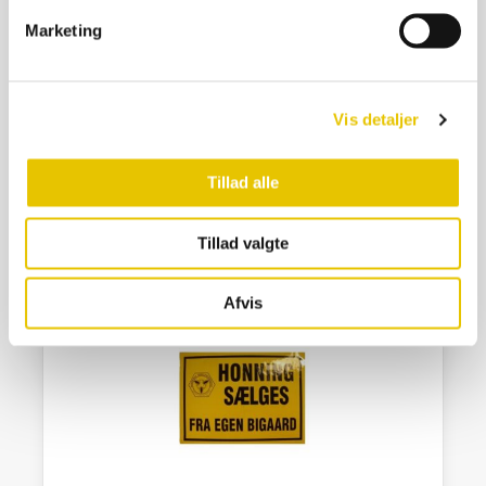
Marketing
Plastikbi på nål
1,50
kr.
Vis detaljer
På lager
Tillad alle
SE DETALJER
Tillad valgte
Afvis