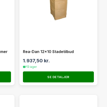
mmer
Rea-Dan 12×10 Stadetilbud
1.937,50
kr.
På lager
SE DETALJER