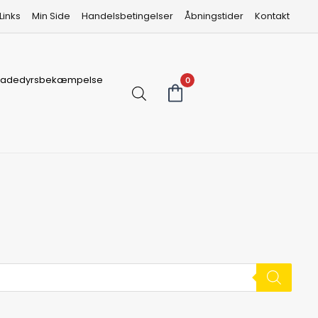
Links
Min Side
Handelsbetingelser
Åbningstider
Kontakt
kadedyrsbekæmpelse
0