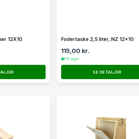
mer 12X10
Fodertaske 2,5 liter, NZ 12×10
115,00
kr.
På lager
TALJER
SE DETALJER