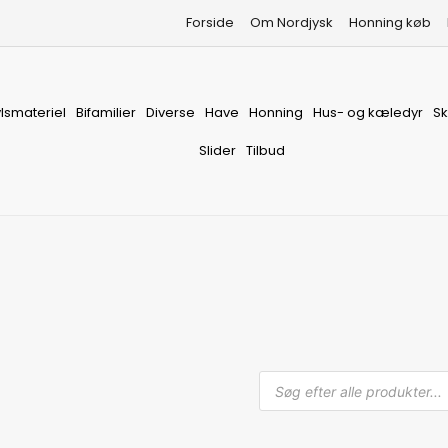
Forside
Om Nordjysk
Honning køb
vlsmateriel
Bifamilier
Diverse
Have
Honning
Hus- og kæledyr
S
Slider
Tilbud
Produkts
search