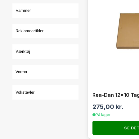
Rammer
Reklameartikler
Værktøj
Varroa
Vokstavler
Rea-Dan 12×10 Tag
275,00
kr.
På lager
SE DE