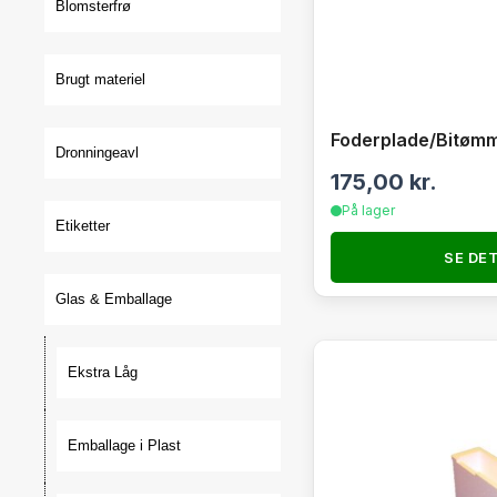
Blomsterfrø
Brugt materiel
Foderplade/Bitøm
Dronningeavl
175,00
kr.
På lager
Etiketter
SE DE
Glas & Emballage
Ekstra Låg
Emballage i Plast