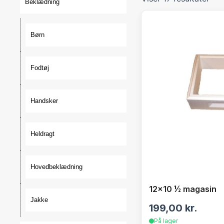
Beklædning
Børn
Fodtøj
Handsker
Heldragt
Hovedbeklædning
12×10 ½ magasin
Jakke
199,00
kr.
På lager