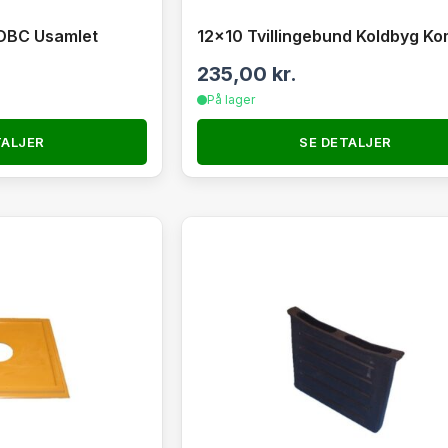
 OBC Usamlet
12×10 Tvillingebund Koldbyg Ko
235,00
kr.
På lager
TALJER
SE DETALJER