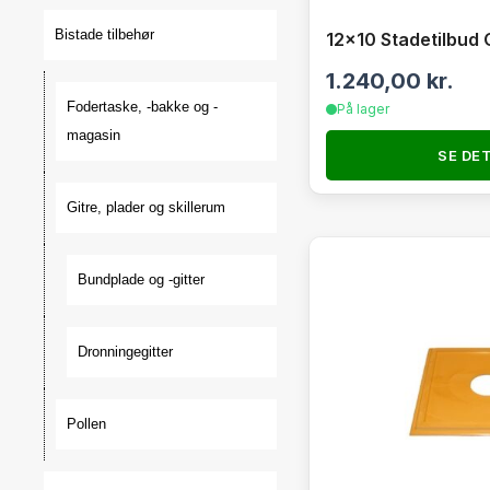
Bistade tilbehør
12×10 Stadetilbud
1.240,00
kr.
Fodertaske, -bakke og -
På lager
magasin
SE DE
Gitre, plader og skillerum
Bundplade og -gitter
Dronningegitter
Pollen