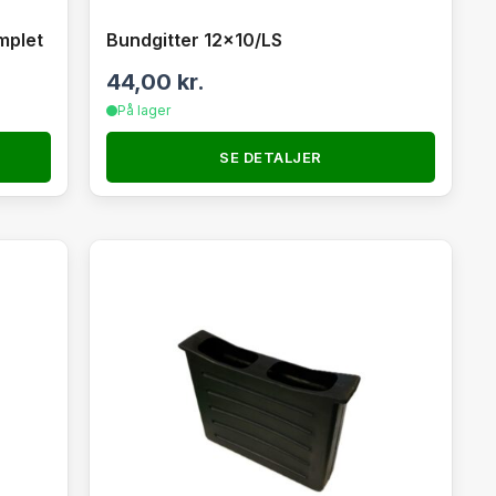
mplet
Bundgitter 12×10/LS
44,00
kr.
På lager
SE DETALJER