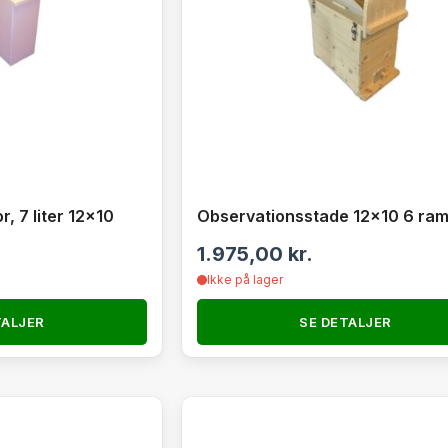
, 7 liter 12×10
Observationsstade 12×10 6 ra
1.975,00
kr.
Ikke på lager
TALJER
SE DETALJER