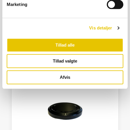
Marketing
Låg Twist off Ø 82 Light Guld
Vis detaljer
2,00
kr.
På lager
Tillad alle
SE DETALJER
Tillad valgte
Afvis