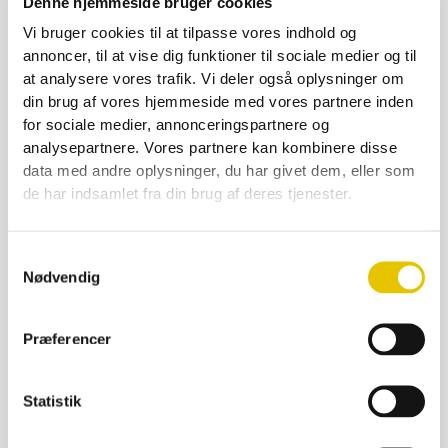
Denne hjemmeside bruger cookies
Vi bruger cookies til at tilpasse vores indhold og
Låg Twist Off Ø 66 Sort, 370 ml 6-kantet
annoncer, til at vise dig funktioner til sociale medier og til
at analysere vores trafik. Vi deler også oplysninger om
2,00
kr.
din brug af vores hjemmeside med vores partnere inden
På lager
for sociale medier, annonceringspartnere og
analysepartnere. Vores partnere kan kombinere disse
SE DETALJER
data med andre oplysninger, du har givet dem, eller som
de har indsamlet fra din brug af deres tjenester.
Samtykkevalg
Nødvendig
Præferencer
Statistik