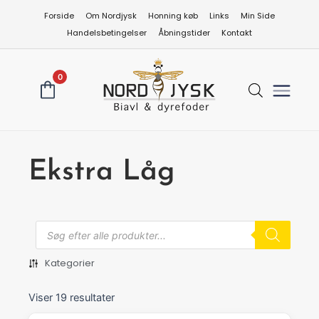
Gå
Forside
Om Nordjysk
Honning køb
Links
Min Side
til
Handelsbetingelser
Åbningstider
Kontakt
indholdet
0
Ekstra Låg
Produkts
search
Kategorier
Viser 19 resultater