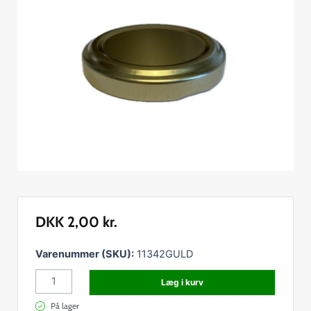
DKK
2,00
kr.
Låg
Varenummer (SKU):
11342GULD
Twist
Læg i kurv
Off
Ø
På lager