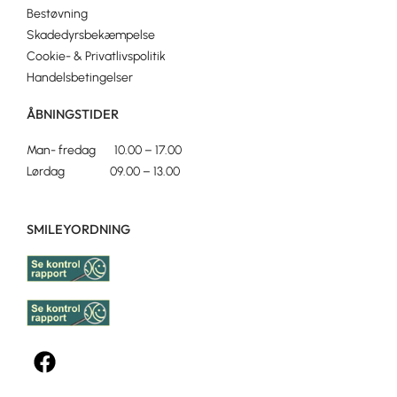
Bestøvning
Skadedyrsbekæmpelse
Cookie- & Privatlivspolitik
Handelsbetingelser
ÅBNINGSTIDER
Man- fredag 10.00 – 17.00
Lørdag 09.00 – 13.00
SMILEYORDNING
F
a