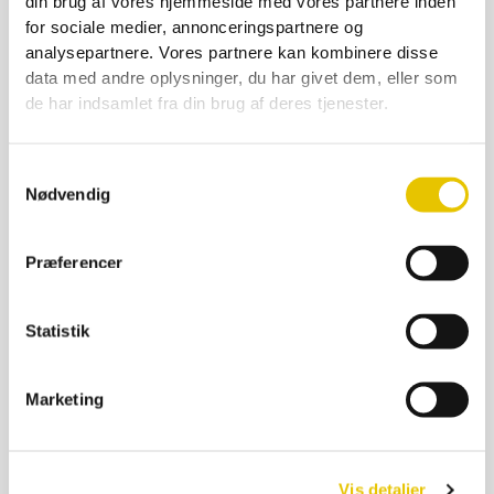
din brug af vores hjemmeside med vores partnere inden
for sociale medier, annonceringspartnere og
analysepartnere. Vores partnere kan kombinere disse
Låg Twist Off Ø 66 Guld, 370 ml 6-kantet
data med andre oplysninger, du har givet dem, eller som
2,00
kr.
de har indsamlet fra din brug af deres tjenester.
På lager
Samtykkevalg
SE DETALJER
Nødvendig
Præferencer
Statistik
Marketing
Vis detaljer