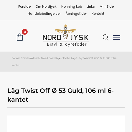
Gå
Forside
Om Nordjysk
Honning køb
Links
Min Side
til
Handelsbetingelser
Åbningstider
Kontakt
indholdet
0
Forside
/
Biavlsmateriel
/
Glas & Emballage
/
Ekstra Låg
/ Låg Twist Off Ø 53 Guld, 106 ml 6-
kantet
Låg Twist Off Ø 53 Guld, 106 ml 6-
kantet