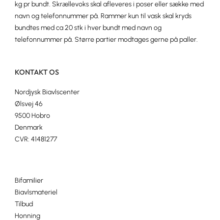
kg pr bundt. Skrællevoks skal afleveres i poser eller sække med
navn og telefonnummer på. Rammer kun til vask skal kryds
bundtes med ca 20 stk i hver bundt med navn og
telefonnummer på. Større partier modtages gerne på paller.
KONTAKT OS
Nordjysk Biavlscenter
Ølsvej 46
9500 Hobro
Denmark
CVR: 41481277
Bifamilier
Biavlsmateriel
Tilbud
Honning