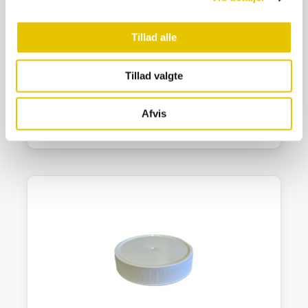
Tillad alle
Låg Twist off Ø 48 Guld
Tillad valgte
2,00
kr.
På lager
Afvis
SE DETALJER