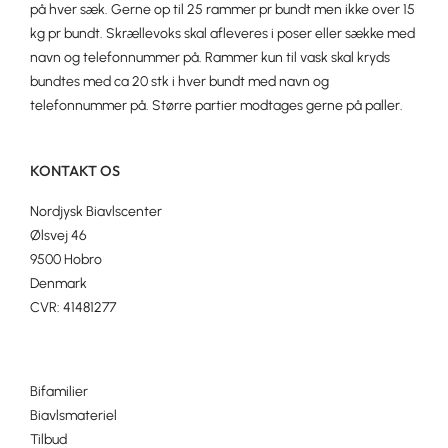
på hver sæk. Gerne op til 25 rammer pr bundt men ikke over 15
kg pr bundt. Skrællevoks skal afleveres i poser eller sække med
navn og telefonnummer på. Rammer kun til vask skal kryds
bundtes med ca 20 stk i hver bundt med navn og
telefonnummer på. Større partier modtages gerne på paller.
KONTAKT OS
Nordjysk Biavlscenter
Ølsvej 46
9500 Hobro
Denmark
CVR: 41481277
Bifamilier
Biavlsmateriel
Tilbud