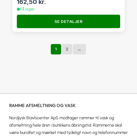
162,50
kr.
På lager
SE DETALJER
1
2
→
RAMME AFSMELTNING OG VASK
Nordjysk Biavlscenter ApS modtager rammer til vask og
afsmeltning hele året i butikkens åbningstid. Rammerne skal
være bundtet og mærket med tydeligt navn og telefonnummer