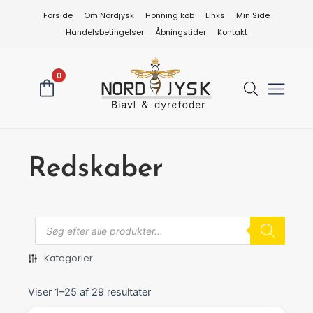
Gå
Forside
Om Nordjysk
Honning køb
Links
Min Side
til
Handelsbetingelser
Åbningstider
Kontakt
indholdet
0
Redskaber
Produkts
search
Kategorier
Viser 1–25 af 29 resultater