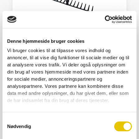
Haverive 14 tænder
Denne hjemmeside bruger cookies
149,00
kr.
Vi bruger cookies til at tilpasse vores indhold og
annoncer, til at vise dig funktioner til sociale medier og til
På lager
at analysere vores trafik. Vi deler også oplysninger om
SE DETALJER
din brug af vores hjemmeside med vores partnere inden
for sociale medier, annonceringspartnere og
analysepartnere. Vores partnere kan kombinere disse
data med andre oplysninger, du har givet dem, eller som
de har indsamlet fra din brug af deres tjenester.
Samtykkevalg
Nødvendig