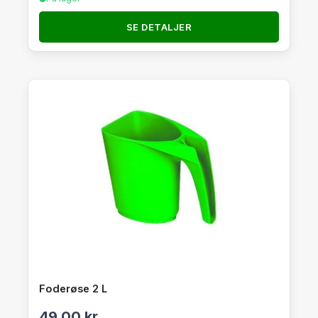
SE DETALJER
Foderøse 2 L
49,00
kr.