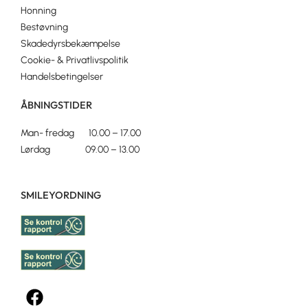
Honning
Bestøvning
Skadedyrsbekæmpelse
Cookie- & Privatlivspolitik
Handelsbetingelser
ÅBNINGSTIDER
Man- fredag 10.00 – 17.00
Lørdag 09.00 – 13.00
SMILEYORDNING
F