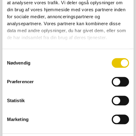
at analysere vores trafik. Vi deler også oplysninger om
din brug af vores hjemmeside med vores partnere inden
for sociale medier, annonceringspartnere og
analysepartnere. Vores partnere kan kombinere disse
data med andre oplysninger, du har givet dem, eller som
Flexispand fødev.godk 14L
de har indsamlet fra din brug af deres tjenester.
45,00
kr.
På lager
Samtykkevalg
Nødvendig
SE DETALJER
Præferencer
Statistik
Marketing