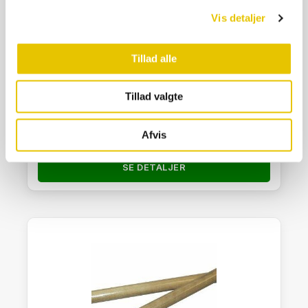
Vis detaljer
Tillad alle
Plast Hanestuds ½”
Tillad valgte
20,00
kr.
Afvis
På lager
SE DETALJER