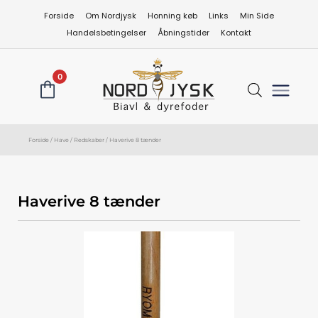
Gå
Forside
Om Nordjysk
Honning køb
Links
Min Side
til
Handelsbetingelser
Åbningstider
Kontakt
indholdet
0
Forside
/
Have
/
Redskaber
/ Haverive 8 tænder
Haverive 8 tænder