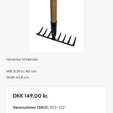
Haverive 14 tænder
Mål: B 20 x L 165 cm
Skaft: ø2,8 cm
DKK
149,00
kr.
Haverive
Varenummer (SKU):
423-123