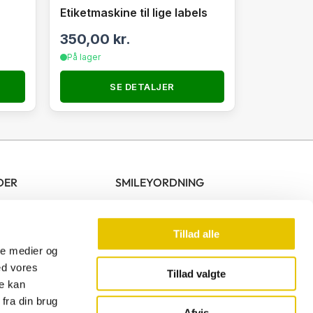
Etiketmaskine til lige labels
350,00
kr.
På lager
SE DETALJER
DER
SMILEYORDNING
10.00 – 17.00
00 – 13.00
Tillad alle
ale medier og
ed vores
Tillad valgte
re kan
F
fra din brug
a
Afvis