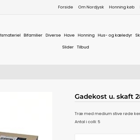
Forside
Om Nordjysk
Honning køb
vlsmateriel
Bifamilier
Diverse
Have
Honning
Hus- og kæledyr
S
Slider
Tilbud
Gadekost u. skaft
Træ med medium stive røde ke
Antal i colli: 5