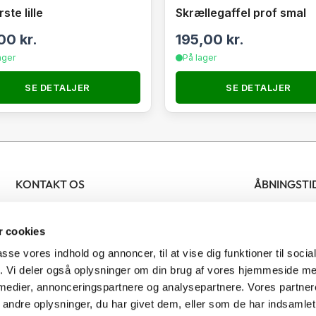
ste lille
Skrællegaffel prof smal
,00
kr.
195,00
kr.
ager
På lager
SE DETALJER
SE DETALJER
KONTAKT OS
ÅBNINGSTI
Nordjysk Biavlscenter
Bifamilier
Man- fredag 
 cookies
Ølsvej 46
Biavlsmateriel
Lørdag 09.
9500 Hobro
Tilbud
passe vores indhold og annoncer, til at vise dig funktioner til soci
Denmark
Honning
fik. Vi deler også oplysninger om din brug af vores hjemmeside m
 medier, annonceringspartnere og analysepartnere. Vores partne
CVR: 41481277
Bestøvning
ndre oplysninger, du har givet dem, eller som de har indsamlet 
Skadedyrsbekæmpelse