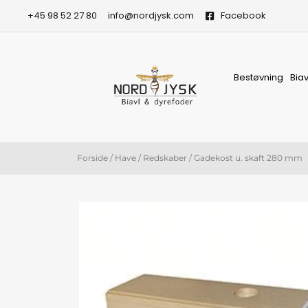
Gå
+45 98 52 27 80
info@nordjysk.com
Facebook
til
indholdet
Bestøvning
Bia
Forside
/
Have
/
Redskaber
/ Gadekost u. skaft 280 mm