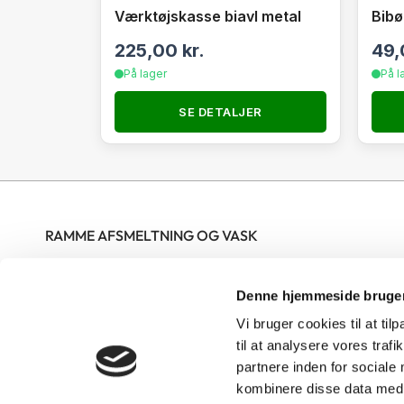
Værktøjskasse biavl metal
Bibør
225,00
kr.
49
På lager
På l
SE DETALJER
RAMME AFSMELTNING OG VASK
Nordjysk Biavlscenter ApS modtager rammer til vask og
Denne hjemmeside bruger
afsmeltning hele året i butikkens åbningstid. Rammerne skal
være bundtet og mærket med tydeligt navn og telefonnummer
Vi bruger cookies til at til
på hver sæk. Gerne op til 25 rammer pr bundt men ikke over 15
til at analysere vores tra
partnere inden for sociale
kg pr bundt. Skrællevoks skal afleveres i poser eller sække med
kombinere disse data med a
navn og telefonnummer på. Rammer kun til vask skal kryds