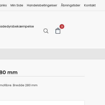
Links
Min Side
Handelsbetingelser
Åbningstider
Kontakt
kadedyrsbekæmpelse
0
 280 mm
mofibre. Bredde 280 mm