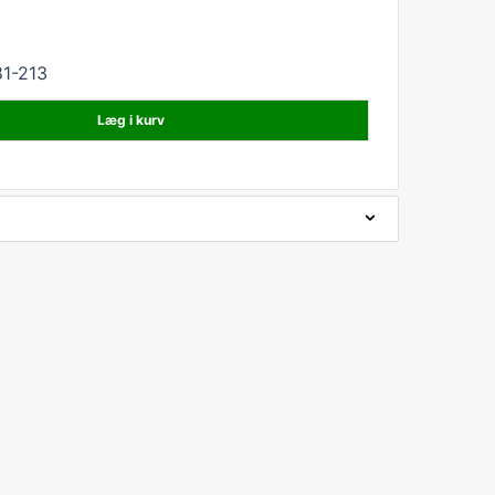
1-213
Læg i kurv
mm
m