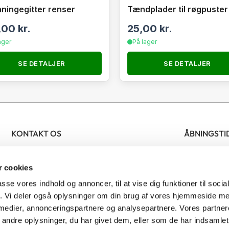
ningegitter renser
Tændplader til røgpuster
,00
kr.
25,00
kr.
ager
På lager
SE DETALJER
SE DETALJER
KONTAKT OS
ÅBNINGSTI
Nordjysk Biavlscenter
Bifamilier
Man- fredag 
 cookies
Ølsvej 46
Biavlsmateriel
Lørdag 09.
9500 Hobro
Tilbud
passe vores indhold og annoncer, til at vise dig funktioner til soci
Denmark
Honning
fik. Vi deler også oplysninger om din brug af vores hjemmeside m
 medier, annonceringspartnere og analysepartnere. Vores partne
CVR: 41481277
Bestøvning
ndre oplysninger, du har givet dem, eller som de har indsamlet 
Skadedyrsbekæmpelse