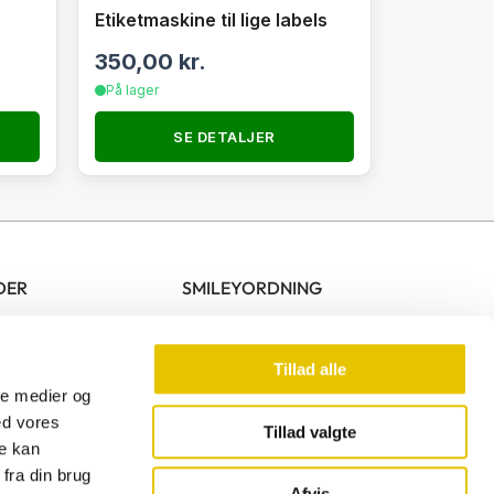
Etiketmaskine til lige labels
350,00
kr.
På lager
SE DETALJER
DER
SMILEYORDNING
10.00 – 17.00
00 – 13.00
Tillad alle
ale medier og
ed vores
Tillad valgte
re kan
F
fra din brug
a
Afvis