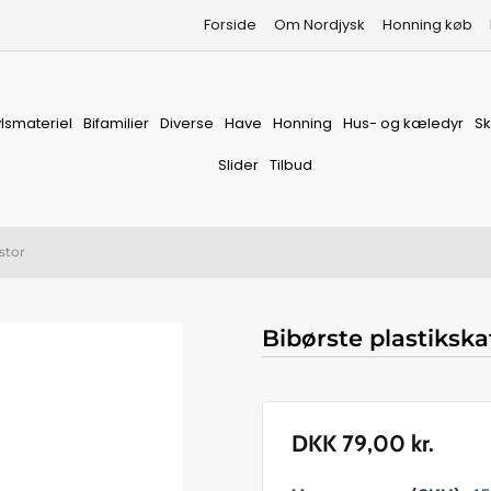
Forside
Om Nordjysk
Honning køb
vlsmateriel
Bifamilier
Diverse
Have
Honning
Hus- og kæledyr
S
Slider
Tilbud
 stor
Bibørste plastikskaf
DKK
79,00
kr.