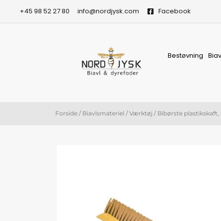
Gå
+45 98 52 27 80
info@nordjysk.com
Facebook
til
indholdet
Bestøvning
Bia
Forside
/
Biavlsmateriel
/
Værktøj
/ Bibørste plastikskaft,