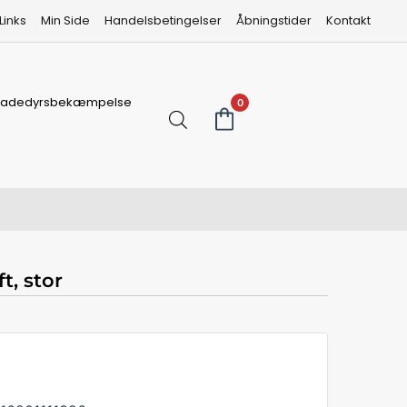
Links
Min Side
Handelsbetingelser
Åbningstider
Kontakt
kadedyrsbekæmpelse
0
t, stor