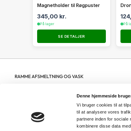
Magnetholder til Røgpuster
Dron
345,00
kr.
124
På lager
På l
SE DETALJER
RAMME AFSMELTNING OG VASK
Nordjysk Biavlscenter ApS modtager rammer til vask og
Denne hjemmeside bruger
afsmeltning hele året i butikkens åbningstid. Rammerne skal
være bundtet og mærket med tydeligt navn og telefonnummer
Vi bruger cookies til at til
på hver sæk. Gerne op til 25 rammer pr bundt men ikke over 15
til at analysere vores tra
partnere inden for sociale
kg pr bundt. Skrællevoks skal afleveres i poser eller sække med
kombinere disse data med a
navn og telefonnummer på. Rammer kun til vask skal kryds