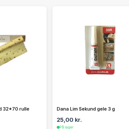
d 32*70 rulle
Dana Lim Sekund gele 3 g
25,00
kr.
På lager