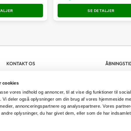
TALJER
SE DETALJER
KONTAKT OS
ÅBNINGSTI
Nordjysk Biavlscenter
Bifamilier
Man- fredag 
 cookies
Ølsvej 46
Biavlsmateriel
Lørdag 09.
9500 Hobro
Tilbud
passe vores indhold og annoncer, til at vise dig funktioner til soci
Denmark
Honning
fik. Vi deler også oplysninger om din brug af vores hjemmeside m
 medier, annonceringspartnere og analysepartnere. Vores partne
CVR: 41481277
Bestøvning
ndre oplysninger, du har givet dem, eller som de har indsamlet 
Skadedyrsbekæmpelse
r
Cookie- &
Privatlivspolitik