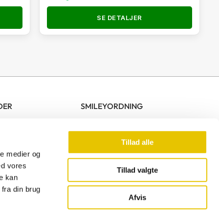
SE DETALJER
DER
SMILEYORDNING
10.00 – 17.00
00 – 13.00
Tillad alle
ale medier og
ed vores
Tillad valgte
re kan
F
fra din brug
a
Afvis
c