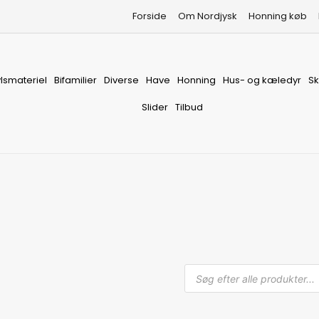
Forside
Om Nordjysk
Honning køb
vlsmateriel
Bifamilier
Diverse
Have
Honning
Hus- og kæledyr
S
Slider
Tilbud
Produkts
search