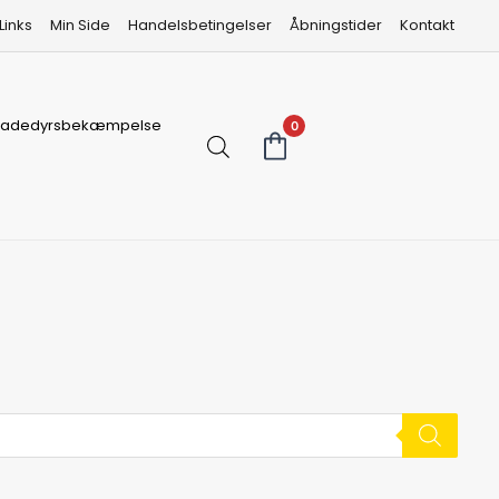
Links
Min Side
Handelsbetingelser
Åbningstider
Kontakt
kadedyrsbekæmpelse
0