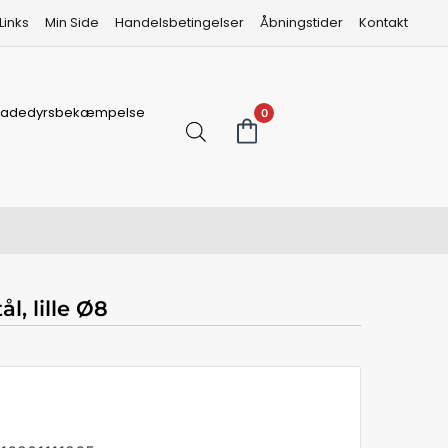
Links
Min Side
Handelsbetingelser
Åbningstider
Kontakt
kadedyrsbekæmpelse
0
l, lille Ø8