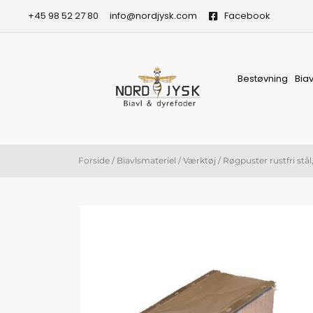
Gå
+45 98 52 27 80
info@nordjysk.com
Facebook
til
indholdet
Bestøvning
Bia
Forside
/
Biavlsmateriel
/
Værktøj
/ Røgpuster rustfri stål,