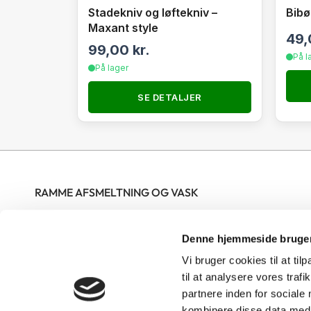
Stadekniv og løftekniv –
Bibør
Maxant style
49
99,00
kr.
På l
På lager
SE DETALJER
RAMME AFSMELTNING OG VASK
Nordjysk Biavlscenter ApS modtager rammer til vask og
Denne hjemmeside bruger
afsmeltning hele året i butikkens åbningstid. Rammerne skal
være bundtet og mærket med tydeligt navn og telefonnummer
Vi bruger cookies til at til
på hver sæk. Gerne op til 25 rammer pr bundt men ikke over 15
til at analysere vores tra
partnere inden for sociale
kg pr bundt. Skrællevoks skal afleveres i poser eller sække med
kombinere disse data med a