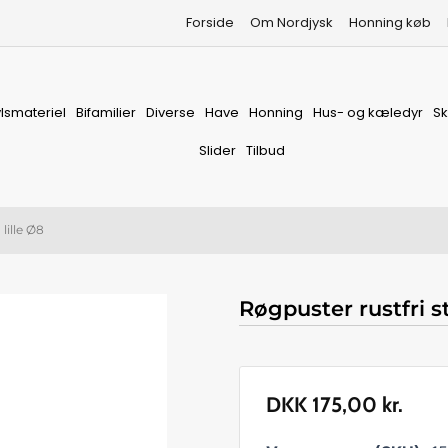
Forside
Om Nordjysk
Honning køb
vlsmateriel
Bifamilier
Diverse
Have
Honning
Hus- og kæledyr
S
Slider
Tilbud
 lille Ø8
Røgpuster rustfri stå
DKK
175,00
kr.