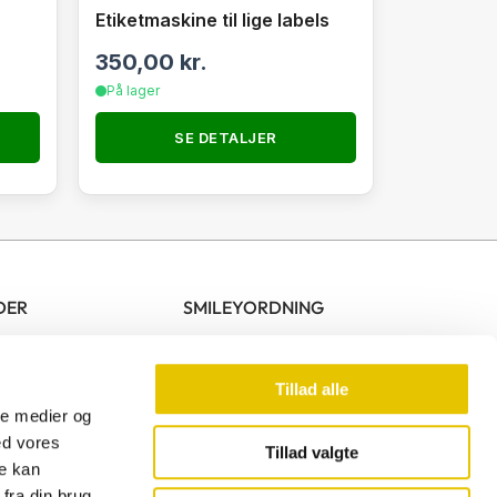
Etiketmaskine til lige labels
350,00
kr.
På lager
SE DETALJER
DER
SMILEYORDNING
10.00 – 17.00
00 – 13.00
Tillad alle
ale medier og
ed vores
Tillad valgte
re kan
F
fra din brug