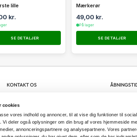
ste lille
Mærkerør
,00
kr.
49,00
kr.
ager
På lager
SE DETALJER
SE DETALJER
KONTAKT OS
ÅBNINGSTI
Nordjysk Biavlscenter
Bifamilier
Man- fredag 
 cookies
Ølsvej 46
Biavlsmateriel
Lørdag 09.
9500 Hobro
Tilbud
passe vores indhold og annoncer, til at vise dig funktioner til soci
Denmark
Honning
fik. Vi deler også oplysninger om din brug af vores hjemmeside m
 medier, annonceringspartnere og analysepartnere. Vores partne
CVR: 41481277
Bestøvning
ndre oplysninger, du har givet dem, eller som de har indsamlet 