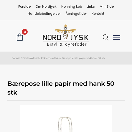
Gå
Forside
Om Nordjysk
Honning køb
Links
Min Side
til
Handelsbetingelser
Åbningstider
Kontakt
indholdet
0
Forside
/
Biavlsmateriel
/
Reklameartikler
/ Bærepose lille papir med hank 50 stk
Bærepose lille papir med hank 50
stk