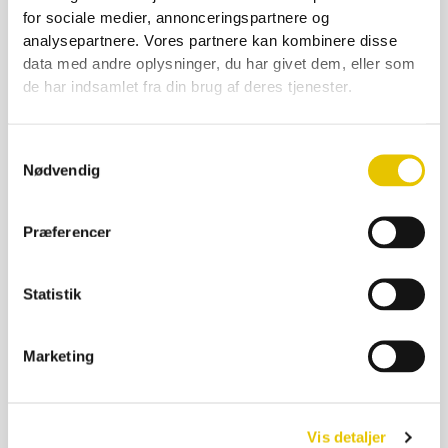
for sociale medier, annonceringspartnere og
Reklameskilt 35*25 nyslynget
analysepartnere. Vores partnere kan kombinere disse
data med andre oplysninger, du har givet dem, eller som
55,00
kr.
de har indsamlet fra din brug af deres tjenester.
På lager
SE DETALJER
Samtykkevalg
Nødvendig
Præferencer
Statistik
Marketing
Vis detaljer