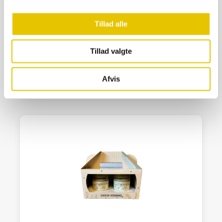
Tillad alle
Reklameskilt minni. 20*15 cm nyslynget
40,00
kr.
Tillad valgte
På lager
SE DETALJER
Afvis