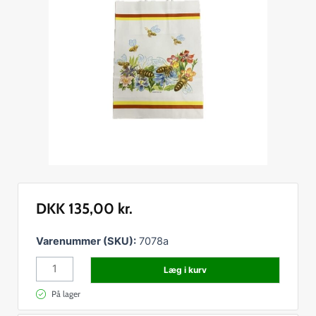
DKK
135,00
kr.
Bærepose
Varenummer (SKU):
7078a
lille
Læg i kurv
papir
med
På lager
hank