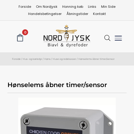
Gå
Forside
Om Nordjysk
Honning køb
Links
Min Side
til
Handelsbetingelser
Åbningstider
Kontakt
indholdet
0
Forside
/
Hus- og kæledyr
/
Høns
/
Huse og redekasser
/ Hønselems åbner timer/sensor
Hønselems åbner timer/sensor