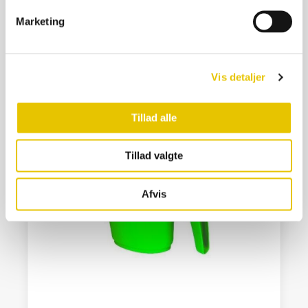
199,00
kr.
Marketing
På lager
SE DETALJER
Vis detaljer
Tillad alle
Tillad valgte
Afvis