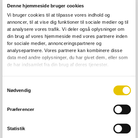
209,00
kr.
Denne hjemmeside bruger cookies
På lager
Vi bruger cookies til at tilpasse vores indhold og
SE DETALJER
annoncer, til at vise dig funktioner til sociale medier og til
at analysere vores trafik. Vi deler også oplysninger om
din brug af vores hjemmeside med vores partnere inden
for sociale medier, annonceringspartnere og
analysepartnere. Vores partnere kan kombinere disse
data med andre oplysninger, du har givet dem, eller som
de har indsamlet fra din brug af deres tjenester.
Samtykkevalg
Nødvendig
Præferencer
Statistik
Foderskovl glasfiber 2 kg