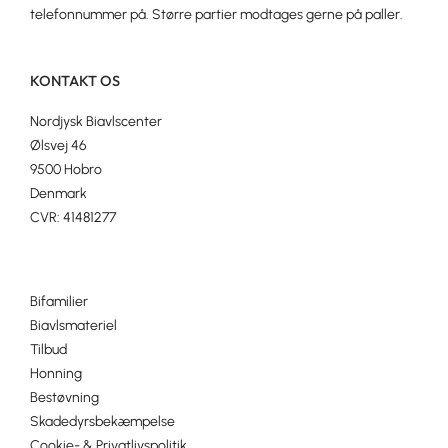
telefonnummer på. Større partier modtages gerne på paller.
KONTAKT OS
Nordjysk Biavlscenter
Ølsvej 46
9500 Hobro
Denmark
CVR: 41481277
Bifamilier
Biavlsmateriel
Tilbud
Honning
Bestøvning
Skadedyrsbekæmpelse
Cookie- & Privatlivspolitik