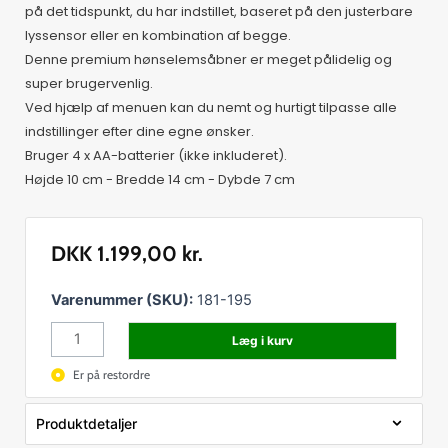
på det tidspunkt, du har indstillet, baseret på den justerbare
lyssensor eller en kombination af begge.
Denne premium hønselemsåbner er meget pålidelig og
super brugervenlig.
Ved hjælp af menuen kan du nemt og hurtigt tilpasse alle
indstillinger efter dine egne ønsker.
Bruger 4 x AA-batterier (ikke inkluderet).
Højde 10 cm - Bredde 14 cm - Dybde 7 cm
DKK
1.199,00
kr.
Hønselems
Varenummer (SKU):
181-195
åbner
Læg i kurv
timer/sensor
antal
Er på restordre
Produktdetaljer