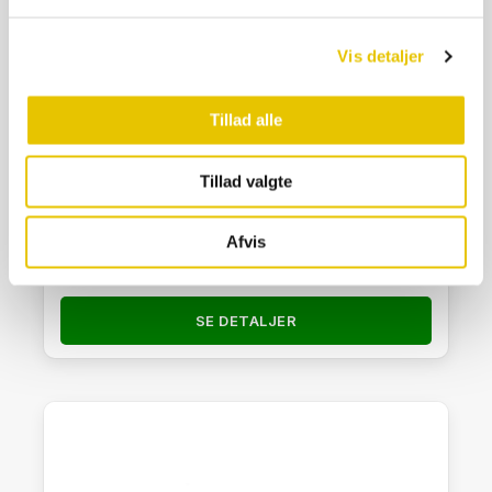
Vis detaljer
Tillad alle
Tillad valgte
Apifonda 12,5 kg (5*2,5kg) foderdej
Afvis
162,50
kr.
På lager
SE DETALJER