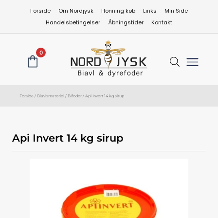
Gå
Forside
Om Nordjysk
Honning køb
Links
Min Side
til
Handelsbetingelser
Åbningstider
Kontakt
indholdet
0
Forside
/
Biavlsmateriel
/
Bifoder
/ Api Invert 14 kg sirup
Api Invert 14 kg sirup