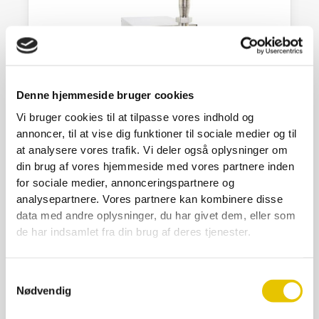
Denne hjemmeside bruger cookies
Vi bruger cookies til at tilpasse vores indhold og
annoncer, til at vise dig funktioner til sociale medier og til
at analysere vores trafik. Vi deler også oplysninger om
Brugt Dana Api Matic 2000 tappemaskine
din brug af vores hjemmeside med vores partnere inden
29.800,00
kr.
for sociale medier, annonceringspartnere og
analysepartnere. Vores partnere kan kombinere disse
På lager
data med andre oplysninger, du har givet dem, eller som
SE DETALJER
de har indsamlet fra din brug af deres tjenester.
Samtykkevalg
Nødvendig