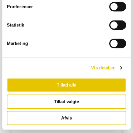
Præferencer
Statistik
Marketing
Vis detaljer
Brugt si rund, grov, Ø 45 cm
140,00
kr.
Tillad alle
På lager
Tillad valgte
SE DETALJER
Afvis