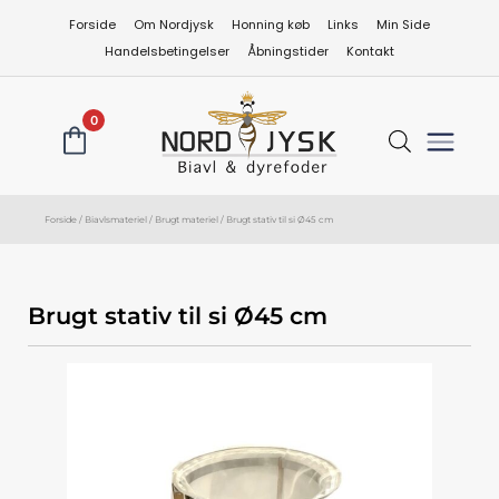
Gå
Forside
Om Nordjysk
Honning køb
Links
Min Side
til
Handelsbetingelser
Åbningstider
Kontakt
indholdet
0
Forside
/
Biavlsmateriel
/
Brugt materiel
/ Brugt stativ til si Ø45 cm
Brugt stativ til si Ø45 cm