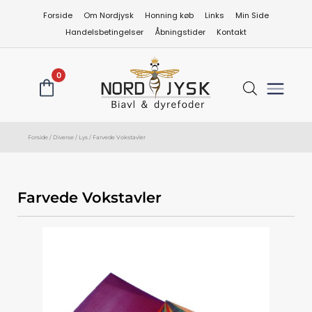
Gå
Forside
Om Nordjysk
Honning køb
Links
Min Side
til
Handelsbetingelser
Åbningstider
Kontakt
indholdet
0
Forside
/
Diverse
/
Lys
/ Farvede Vokstavler
Farvede Vokstavler