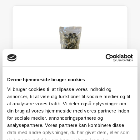
Denne hjemmeside bruger cookies
Vi bruger cookies til at tilpasse vores indhold og
annoncer, til at vise dig funktioner til sociale medier og til
Væge til fyrfadslys ps m 100 stk
at analysere vores trafik. Vi deler også oplysninger om
20,00
kr.
din brug af vores hjemmeside med vores partnere inden
På lager
for sociale medier, annonceringspartnere og
analysepartnere. Vores partnere kan kombinere disse
SE DETALJER
data med andre oplysninger, du har givet dem, eller som
de har indsamlet fra din brug af deres tjenester.