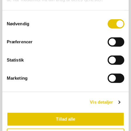
Samtykkevalg
Nødvendig
Præferencer
Statistik
Marketing
Væge nr. 6 – ca.10 m.
Vis detaljer
25,00
kr.
På lager
Tillad alle
SE DETALJER