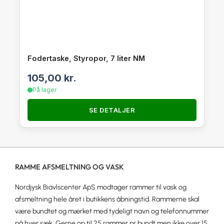
Fodertaske, Styropor, 7 liter NM
105,00
kr.
På lager
SE DETALJER
RAMME AFSMELTNING OG VASK
Nordjysk Biavlscenter ApS modtager rammer til vask og
afsmeltning hele året i butikkens åbningstid. Rammerne skal
være bundtet og mærket med tydeligt navn og telefonnummer
på hver sæk. Gerne op til 25 rammer pr bundt men ikke over 15