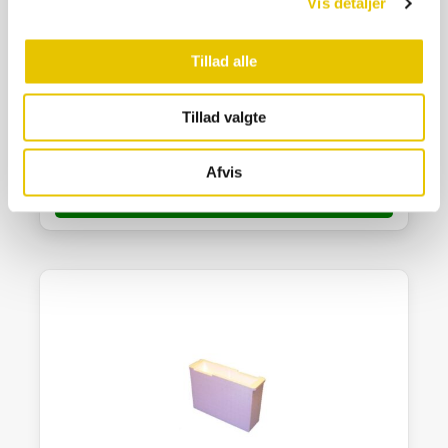
Vis detaljer
Tillad alle
Foderbakke rund 1,8 L Ø215 H95
Tillad valgte
48,00
kr.
Ikke på lager
Afvis
SE DETALJER