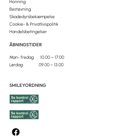
Honning
Bestøvning
Skadedyrsbekæmpelse
Cookie- & Privatlivspolitik
Handelsbetingelser
ÅBNINGSTIDER
Man- fredag 10.00 – 17.00
Lørdag 09.00 – 13.00
SMILEYORDNING
F
a