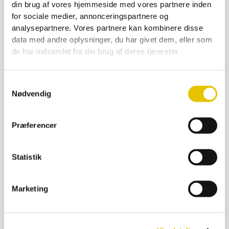
din brug af vores hjemmeside med vores partnere inden
for sociale medier, annonceringspartnere og
analysepartnere. Vores partnere kan kombinere disse
Træmagasin til trugstade 8 ram NM
data med andre oplysninger, du har givet dem, eller som
de har indsamlet fra din brug af deres tjenester.
225,00
kr.
På lager
Samtykkevalg
SE DETALJER
Nødvendig
Præferencer
Statistik
Marketing