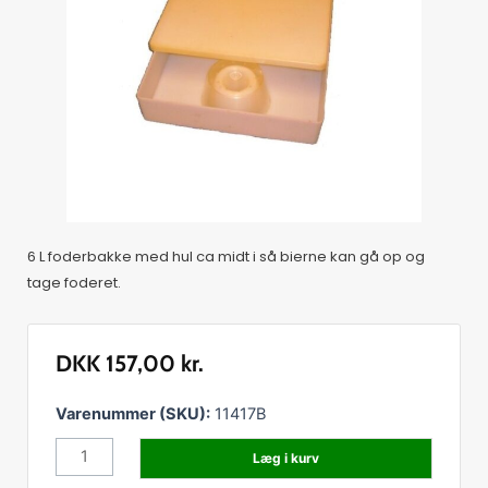
6 L foderbakke med hul ca midt i så bierne kan gå op og
tage foderet.
DKK
157,00
kr.
Foderbakke
Varenummer (SKU):
11417B
6
Læg i kurv
L