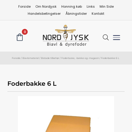
Gå
Forside
Om Nordjysk
Honning køb
Links
Min Side
til
Handelsbetingelser
Åbningstider
Kontakt
indholdet
0
Forside
/
Biavlsmateriel
/
Bistade tilbehør
/
Fodertaske, -bakke og -magasin
/ Foderbakke 6 L
Foderbakke 6 L