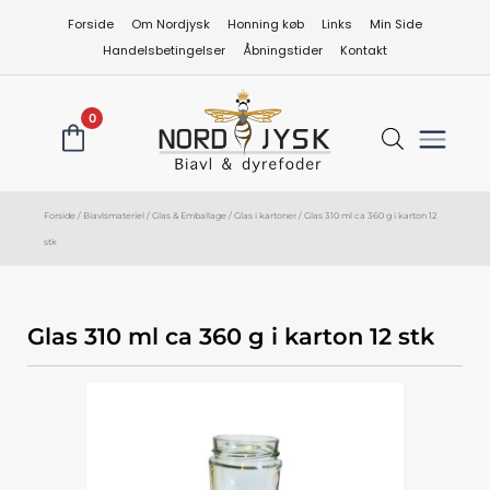
Gå
Forside
Om Nordjysk
Honning køb
Links
Min Side
til
Handelsbetingelser
Åbningstider
Kontakt
indholdet
0
Forside
/
Biavlsmateriel
/
Glas & Emballage
/
Glas i kartoner
/ Glas 310 ml ca 360 g i karton 12
stk
Glas 310 ml ca 360 g i karton 12 stk