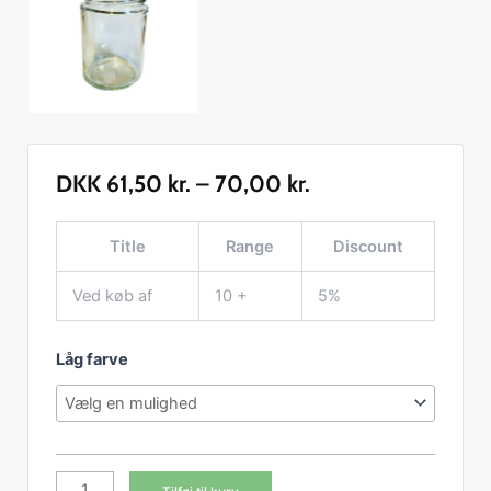
DKK
61,50
kr.
–
70,00
kr.
Glas
Title
Range
Discount
310
ml
Ved køb af
10 +
5%
ca
360
Låg farve
g
i
karton
12
stk