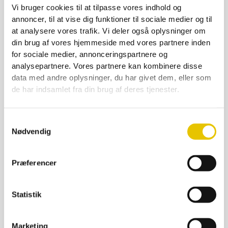
Vi bruger cookies til at tilpasse vores indhold og
annoncer, til at vise dig funktioner til sociale medier og til
Glas 435 ml rund ca 500 g TO 82 i karton 15
at analysere vores trafik. Vi deler også oplysninger om
stk
din brug af vores hjemmeside med vores partnere inden
94,00
kr.
–
110,00
kr.
for sociale medier, annonceringspartnere og
På lager
analysepartnere. Vores partnere kan kombinere disse
data med andre oplysninger, du har givet dem, eller som
SE DETALJER
de har indsamlet fra din brug af deres tjenester.
Samtykkevalg
Nødvendig
Tilbud
Præferencer
Statistik
Marketing