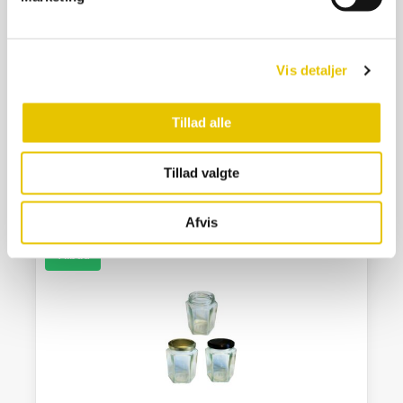
Vis detaljer
Glas 125 g. 106 ml Sekskantet i karton 40 stk
159,00
kr.
Tillad alle
På lager
SE DETALJER
Tillad valgte
Afvis
Tilbud