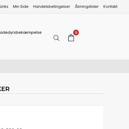
Links
Min Side
Handelsbetingelser
Åbningstider
Kontakt
kadedyrsbekæmpelse
0
KER