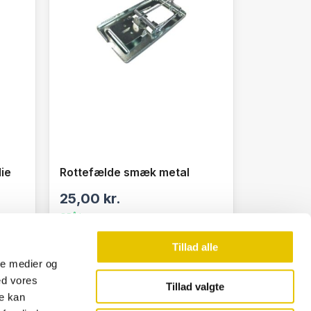
ie
Rottefælde smæk metal
25,00
kr.
På lager
SE DETALJER
Tillad alle
ale medier og
ed vores
Tillad valgte
re kan