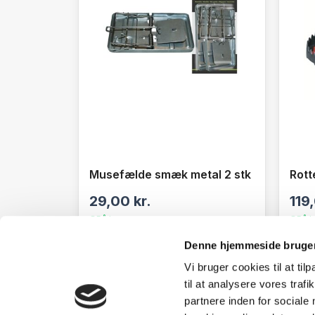
Musefælde smæk metal 2 stk
Rott
29,00
kr.
119
På lager
På l
Denne hjemmeside bruger
SE DETALJER
Vi bruger cookies til at til
til at analysere vores tra
partnere inden for sociale