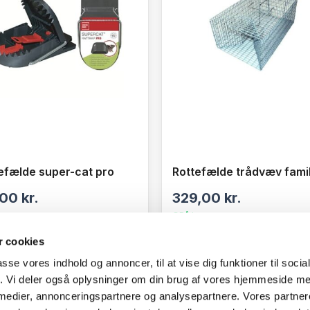
efælde super-cat pro
Rottefælde trådvæv famil
,00
kr.
329,00
kr.
ager
På lager
 cookies
SE DETALJER
SE DETALJER
passe vores indhold og annoncer, til at vise dig funktioner til soci
fik. Vi deler også oplysninger om din brug af vores hjemmeside m
 medier, annonceringspartnere og analysepartnere. Vores partne