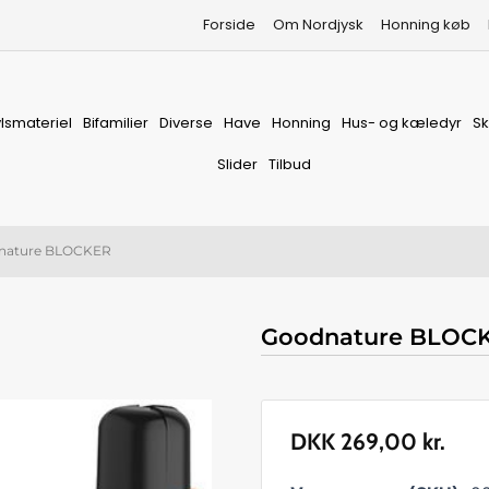
Forside
Om Nordjysk
Honning køb
vlsmateriel
Bifamilier
Diverse
Have
Honning
Hus- og kæledyr
S
Slider
Tilbud
nature BLOCKER
Goodnature BLOC
DKK
269,00
kr.