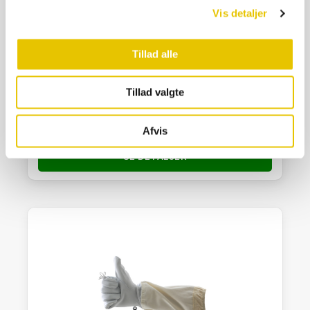
Vis detaljer
Tillad alle
Gummihandsker med manchet, blå
Tillad valgte
139,00
kr.
På lager
Afvis
SE DETALJER