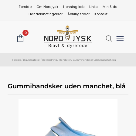
Gå
Forside
Om Nordjysk
Honning køb
Links
Min Side
til
Handelsbetingelser
Åbningstider
Kontakt
indholdet
0
Forside
/
Biavlsmateriel
/
Beklædning
/
Handsker
/ Gummihandsker uden manchet, blå
Gummihandsker uden manchet, blå