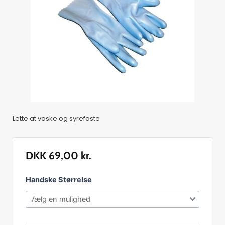
Lette at vaske og syrefaste
DKK
69,00
kr.
Gummihandsker
Handske Størrelse
uden
manchet,
blå