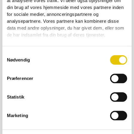
at analysere vores trafik. Vi deler også oplysninger om
din brug af vores hjemmeside med vores partnere inden
for sociale medier, annonceringspartnere og
analysepartnere. Vores partnere kan kombinere disse
data med andre oplysninger, du har givet dem, eller som
Gule skindhandsker, str. XL
de har indsamlet fra din brug af deres tjenester.
139,00
kr.
111,20
kr.
På lager
Samtykkevalg
Nødvendig
SE DETALJER
Præferencer
Statistik
Marketing