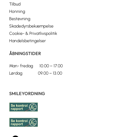
Tilbud
Honning
Bestøvning
Skadedyrsbekæmpelse
Cookie- & Privatlivspolitik
Handelsbetingelser
ÅBNINGSTIDER
Man- fredag 10.00 – 17.00
Lørdag 09.00 – 13.00
SMILEYORDNING
F