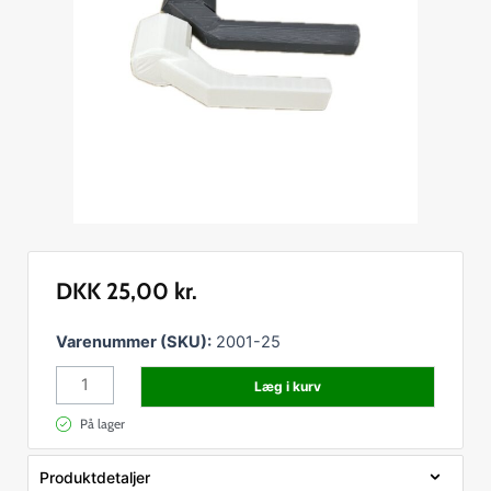
DKK
25,00
kr.
Spændenøgle
Varenummer (SKU):
2001-25
til
Læg i kurv
tappehane
antal
På lager
Produktdetaljer