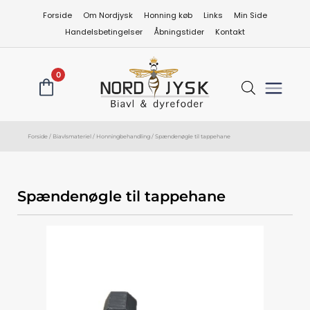
Gå
Forside
Om Nordjysk
Honning køb
Links
Min Side
til
Handelsbetingelser
Åbningstider
Kontakt
indholdet
0
Forside
/
Biavlsmateriel
/
Honningbehandling
/ Spændenøgle til tappehane
Spændenøgle til tappehane