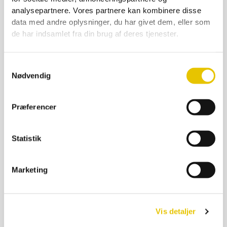
Rører bøgetræ
analysepartnere. Vores partnere kan kombinere disse
299,00
kr.
data med andre oplysninger, du har givet dem, eller som
På lager
de har indsamlet fra din brug af deres tjenester.
SE DETALJER
Samtykkevalg
Nødvendig
Præferencer
Statistik
Marketing
Vis detaljer