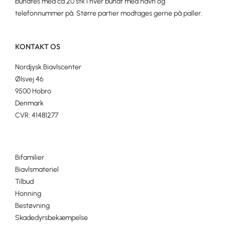
bundtes med ca 20 stk i hver bundt med navn og
telefonnummer på. Større partier modtages gerne på paller.
KONTAKT OS
Nordjysk Biavlscenter
Ølsvej 46
9500 Hobro
Denmark
CVR: 41481277
Bifamilier
Biavlsmateriel
Tilbud
Honning
Bestøvning
Skadedyrsbekæmpelse