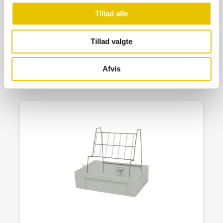
Tappespand 50 kg rustfri, m/spænder
Tillad alle
1.950,00
kr.
Tillad valgte
Ikke på lager
SE DETALJER
Afvis