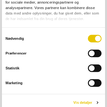
for sociale medier, annonceringspartnere og
Flexispand fødev.godk 65L
analysepartnere. Vores partnere kan kombinere disse
data med andre oplysninger, du har givet dem, eller som
99,00
kr.
de har indsamlet fra din brug af deres tjenester.
På lager
SE DETALJER
Samtykkevalg
Nødvendig
Præferencer
Statistik
Marketing
Vis detaljer