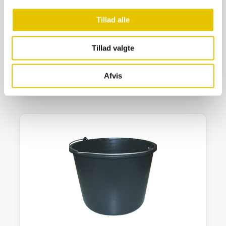
Tillad alle
Spand Sort 20 L
22,50
kr.
Tillad valgte
På lager
Afvis
SE DETALJER