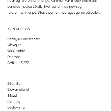
navn og telefonnummer på. Rammer kun til vask skal kryds
bundtes med ca 20 stk i hver bundt med navn og
telefonnummer på. Større partier modtages gerne på paller.
KONTAKT OS
Nordjysk Biavlscenter
Ølsvej 46
9500 Hobro
Denmark
CVR: 41481277
Bifamilier
Biavlsmateriel
Tilbud
Honning
Bestøvning