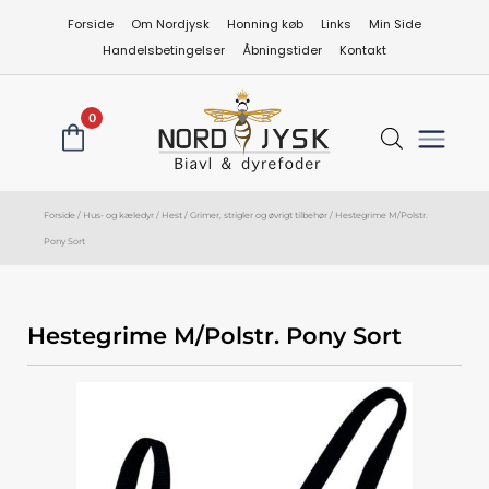
Gå
Forside
Om Nordjysk
Honning køb
Links
Min Side
til
Handelsbetingelser
Åbningstider
Kontakt
indholdet
0
Forside
/
Hus- og kæledyr
/
Hest
/
Grimer, strigler og øvrigt tilbehør
/ Hestegrime M/Polstr.
Pony Sort
Hestegrime M/Polstr. Pony Sort