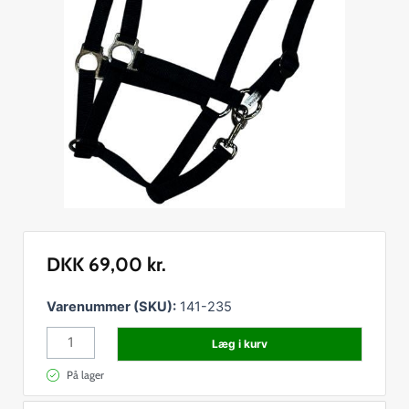
DKK
69,00
kr.
Hestegrime
Varenummer (SKU):
141-235
M/Polstr.
Læg i kurv
Pony
Sort
På lager
antal