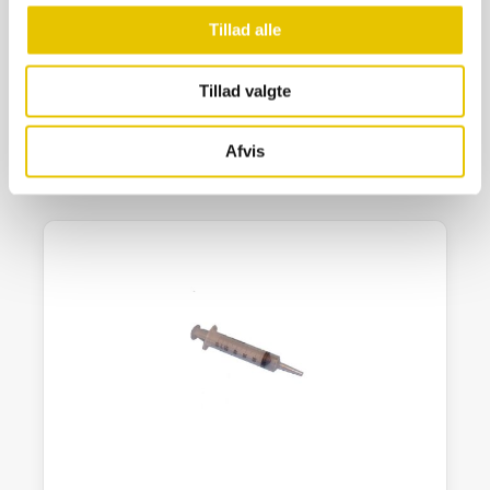
Afstandsstifter 6 mm 2-ben ca 250 stk
Tillad alle
75,00
kr.
Tillad valgte
På lager
SE DETALJER
Afvis