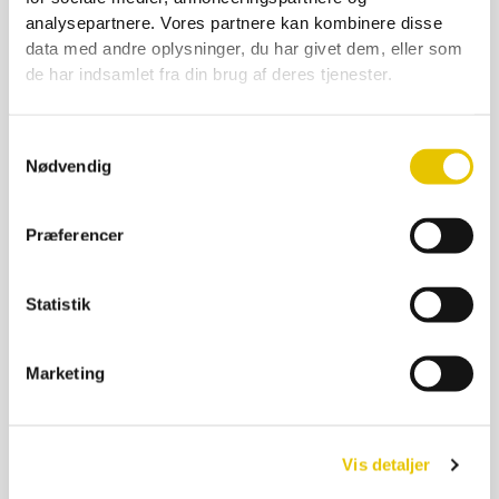
Stadekniv og løftekniv – Maxant style
analysepartnere. Vores partnere kan kombinere disse
99,00
kr.
data med andre oplysninger, du har givet dem, eller som
På lager
de har indsamlet fra din brug af deres tjenester.
SE DETALJER
Samtykkevalg
Nødvendig
Præferencer
Statistik
Marketing
Vis detaljer