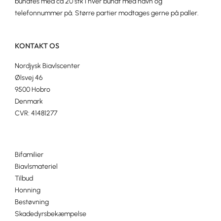
bundtes med ca 20 stk i hver bundt med navn og
telefonnummer på. Større partier modtages gerne på paller.
KONTAKT OS
Nordjysk Biavlscenter
Ølsvej 46
9500 Hobro
Denmark
CVR: 41481277
Bifamilier
Biavlsmateriel
Tilbud
Honning
Bestøvning
Skadedyrsbekæmpelse