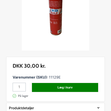
DKK
30,00
kr.
Lightergas
Varenummer (SKU):
11129E
antal
Læg i kurv
På lager
Produktdetaljer