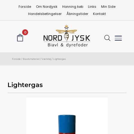
Gå
Forside
Om Nordjysk
Honning køb
Links
Min Side
til
Handelsbetingelser
Åbningstider
Kontakt
indholdet
0
Forside
/
Biavlsmateriel
/
Værktøj
/ Lightergas
Lightergas