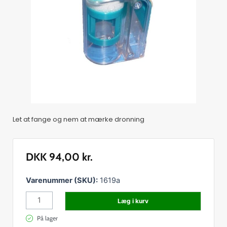
Let at fange og nem at mærke dronning
DKK
94,00
kr.
Mærkerør
Varenummer (SKU):
1619a
Alt
Læg i kurv
i
en
På lager