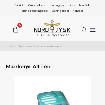
Gå
Forside
Om Nordjysk
Honning køb
Links
Min Side
til
Handelsbetingelser
Åbningstider
Kontakt
indholdet
0
Forside
/
Biavlsmateriel
/
Dronningeavl
/ Mærkerør Alt i en
Mærkerør Alt i en