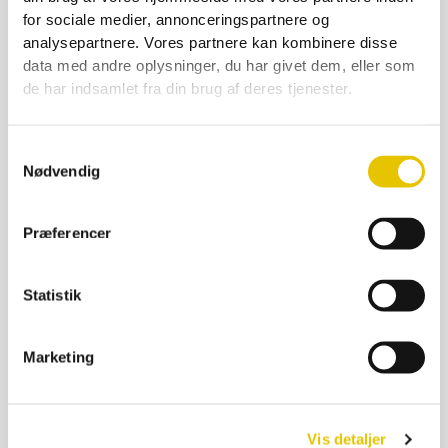
for sociale medier, annonceringspartnere og
analysepartnere. Vores partnere kan kombinere disse
NC dronningesystem, bur
data med andre oplysninger, du har givet dem, eller som
4,00
kr.
–
265,00
kr.
de har indsamlet fra din brug af deres tjenester.
På lager
SE DETALJER
Samtykkevalg
Nødvendig
Præferencer
Statistik
Marketing
Vis detaljer