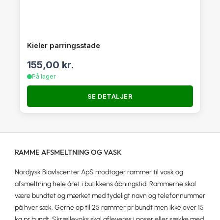
Kieler parringsstade
155,00
kr.
På lager
SE DETALJER
RAMME AFSMELTNING OG VASK
Nordjysk Biavlscenter ApS modtager rammer til vask og
afsmeltning hele året i butikkens åbningstid. Rammerne skal
være bundtet og mærket med tydeligt navn og telefonnummer
på hver sæk. Gerne op til 25 rammer pr bundt men ikke over 15
kg pr bundt. Skrællevoks skal afleveres i poser eller sække med