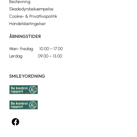
Bestøvning
Skadedyrsbekæmpelse
Cookie- & Privatlivspolitik
Handelsbetingelser
ÅBNINGSTIDER
Man- fredag 10.00 – 17.00
Lørdag 09.00 – 13.00
SMILEYORDNING
F
a
c