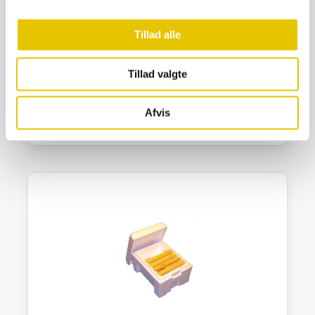
Tillad alle
Omlarvenål Metal
99,00
kr.
Tillad valgte
På lager
Afvis
SE DETALJER