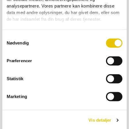
Apifonda 15 kg. foderdej
analysepartnere. Vores partnere kan kombinere disse
170,00
kr.
data med andre oplysninger, du har givet dem, eller som
På lager
de har indsamlet fra din brug af deres tjenester.
SE DETALJER
Samtykkevalg
Nødvendig
Præferencer
Statistik
Marketing
Vis detaljer