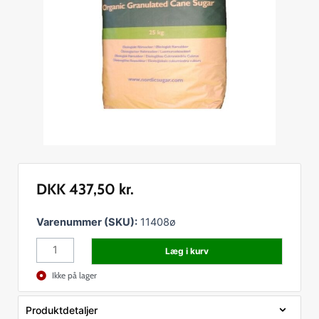
DKK
437,50
kr.
Melis
Varenummer (SKU):
11408ø
Øko
Læg i kurv
sukker
25
Ikke på lager
kg
antal
Produktdetaljer