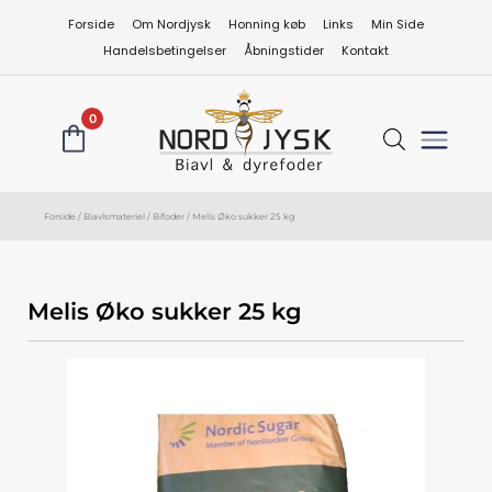
Gå
Forside
Om Nordjysk
Honning køb
Links
Min Side
til
Handelsbetingelser
Åbningstider
Kontakt
indholdet
0
Forside
/
Biavlsmateriel
/
Bifoder
/ Melis Øko sukker 25 kg
Melis Øko sukker 25 kg