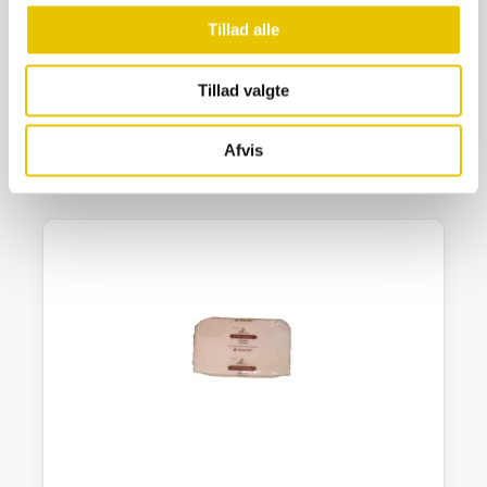
Apifonda 12,5 kg (5*2,5kg) foderdej
Tillad alle
162,50
kr.
Tillad valgte
På lager
SE DETALJER
Afvis