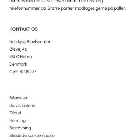
bundtes med ca 20 stk i hver bundt med navn og
telefonnummer på. Større partier modtages gerne på paller.
KONTAKT OS
Nordjysk Biavlscenter
Ølsvej 46
9500 Hobro
Denmark
CVR: 41481277
Bifamilier
Biavlsmateriel
Tilbud
Honning
Bestøvning
Skadedyrsbekæmpelse