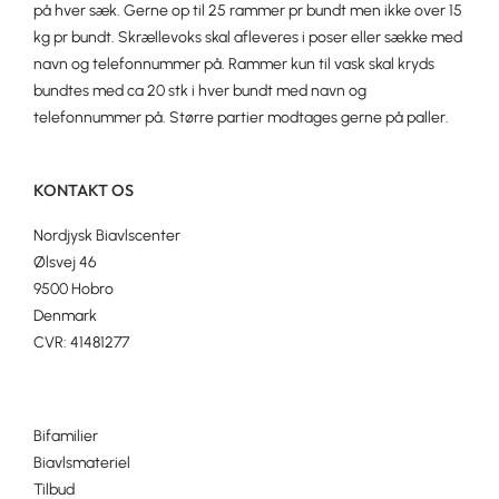
på hver sæk. Gerne op til 25 rammer pr bundt men ikke over 15
kg pr bundt. Skrællevoks skal afleveres i poser eller sække med
navn og telefonnummer på. Rammer kun til vask skal kryds
bundtes med ca 20 stk i hver bundt med navn og
telefonnummer på. Større partier modtages gerne på paller.
KONTAKT OS
Nordjysk Biavlscenter
Ølsvej 46
9500 Hobro
Denmark
CVR: 41481277
Bifamilier
Biavlsmateriel
Tilbud