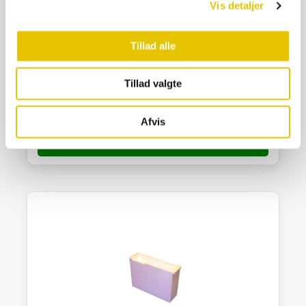
Vis detaljer
Tillad alle
Foderplade/Bitømmerplade NM/LN
Tillad valgte
175,00
kr.
På lager
Afvis
SE DETALJER