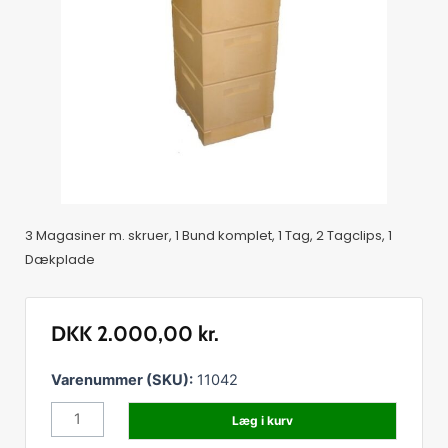
3 Magasiner m. skruer, 1 Bund komplet, 1 Tag, 2 Tagclips, 1
Dækplade
DKK
2.000,00
kr.
Rea-
Varenummer (SKU):
11042
Dan
Læg i kurv
LN