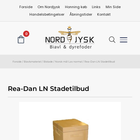
Gå
Forside
Om Nordjysk
Honning køb
Links
Min Side
til
Handelsbetingelser
Åbningstider
Kontakt
indholdet
0
Forside
/
Biavlsmateriel
/
Bistade
/
Norsk mål Lav normal
/ Rea-Dan LN Stadetilbud
Rea-Dan LN Stadetilbud