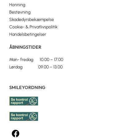
Honning
Bestøvning
Skadedyrsbekæmpelse
Cookie- & Privatlivspolitik
Handelsbetingelser
ÅBNINGSTIDER
Man- fredag 10.00 – 17.00
Lørdag 09.00 – 13.00
SMILEYORDNING
F