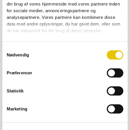
din brug af vores hjemmeside med vores partnere inden
for sociale medier, annonceringspartnere og
analysepartnere. Vores partnere kan kombinere disse
Lavnormal 4 delt styropor Magasin 125 g,
data med andre oplysninger, du har givet dem, eller som
m/8 skruer og 2 bæreskinner
de har indsamlet fra din brug af deres tjenester.
225,00
kr.
På lager
Samtykkevalg
SE DETALJER
Nødvendig
Præferencer
Statistik
Marketing