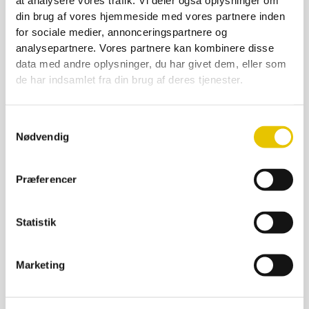
at analysere vores trafik. Vi deler også oplysninger om
din brug af vores hjemmeside med vores partnere inden
for sociale medier, annonceringspartnere og
analysepartnere. Vores partnere kan kombinere disse
data med andre oplysninger, du har givet dem, eller som
de har indsamlet fra din brug af deres tjenester.
Bæreskinne Alu til magasiner
6,00
kr.
Samtykkevalg
På lager
Nødvendig
SE DETALJER
Præferencer
Statistik
Marketing