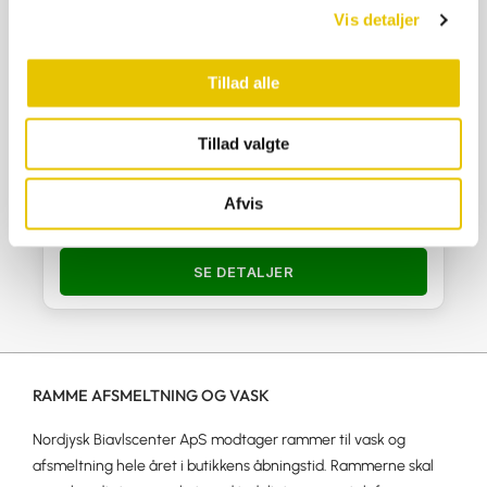
Vis detaljer
Tillad alle
Tillad valgte
12×10 Tag uden clips
225,00
kr.
Afvis
På lager
SE DETALJER
RAMME AFSMELTNING OG VASK
Nordjysk Biavlscenter ApS modtager rammer til vask og
afsmeltning hele året i butikkens åbningstid. Rammerne skal