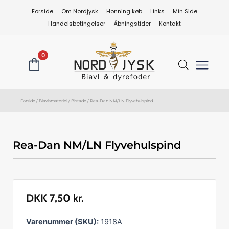
Gå
Forside
Om Nordjysk
Honning køb
Links
Min Side
til
Handelsbetingelser
Åbningstider
Kontakt
indholdet
0
Forside
/
Biavlsmateriel
/
Bistade
/ Rea-Dan NM/LN Flyvehulspind
Rea-Dan NM/LN Flyvehulspind
DKK
7,50
kr.
Rea-
Varenummer (SKU):
1918A