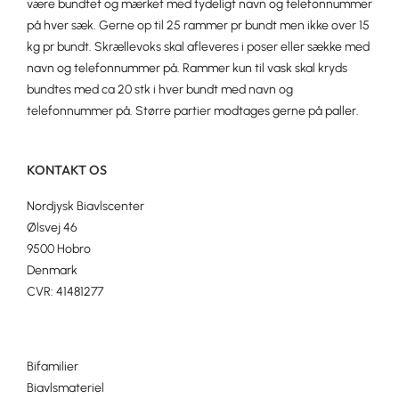
være bundtet og mærket med tydeligt navn og telefonnummer
på hver sæk. Gerne op til 25 rammer pr bundt men ikke over 15
kg pr bundt. Skrællevoks skal afleveres i poser eller sække med
navn og telefonnummer på. Rammer kun til vask skal kryds
bundtes med ca 20 stk i hver bundt med navn og
telefonnummer på. Større partier modtages gerne på paller.
KONTAKT OS
Nordjysk Biavlscenter
Ølsvej 46
9500 Hobro
Denmark
CVR: 41481277
Bifamilier
Biavlsmateriel