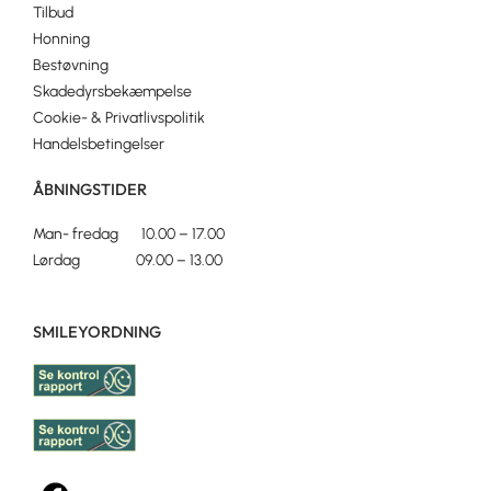
Tilbud
Honning
Bestøvning
Skadedyrsbekæmpelse
Cookie- & Privatlivspolitik
Handelsbetingelser
ÅBNINGSTIDER
Man- fredag 10.00 – 17.00
Lørdag 09.00 – 13.00
SMILEYORDNING
F