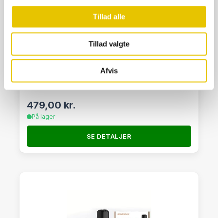
Tillad alle
Tillad valgte
Afvis
Trådfælde m/faldlem 2 indg 103 cm
479,00
kr.
På lager
SE DETALJER