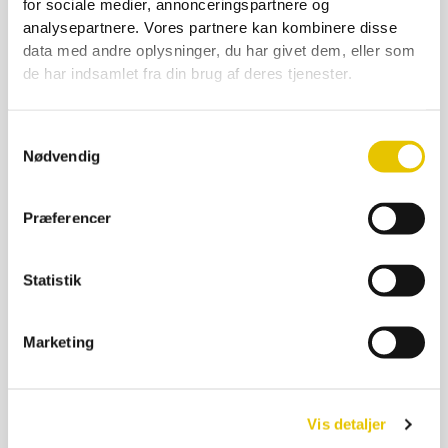
for sociale medier, annonceringspartnere og
analysepartnere. Vores partnere kan kombinere disse
data med andre oplysninger, du har givet dem, eller som
de har indsamlet fra din brug af deres tjenester.
Samtykkevalg
Rotte-Musefælde STA Automatic
Nødvendig
849,00
kr.
På lager
Præferencer
SE DETALJER
Statistik
Marketing
Vis detaljer