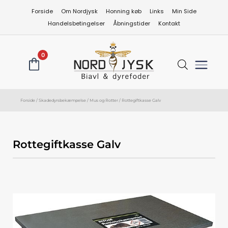
Gå
Forside
Om Nordjysk
Honning køb
Links
Min Side
til
Handelsbetingelser
Åbningstider
Kontakt
indholdet
0
Forside
/
Skadedyrsbekæmpelse
/
Mus og Rotter
/ Rottegiftkasse Galv
Rottegiftkasse Galv