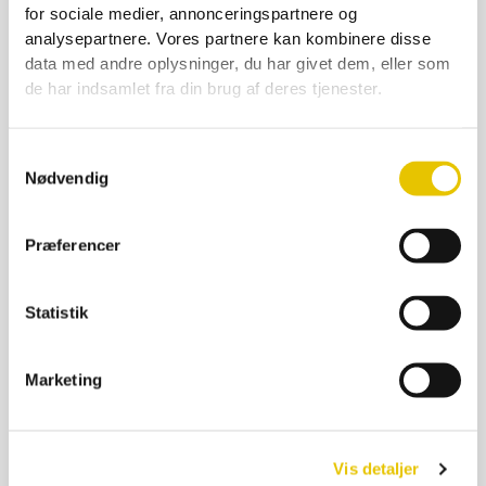
for sociale medier, annonceringspartnere og
Doseringsflaske 1000 ml m/sprøjtetud
analysepartnere. Vores partnere kan kombinere disse
data med andre oplysninger, du har givet dem, eller som
75,00
kr.
de har indsamlet fra din brug af deres tjenester.
På lager
SE DETALJER
Samtykkevalg
Nødvendig
Præferencer
Statistik
Marketing
Vis detaljer