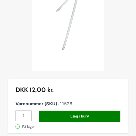
DKK
12,00
kr.
Sprøjterør
Varenummer (SKU):
11526
for
Læg i kurv
Doseringsflaske
500
På lager
ml