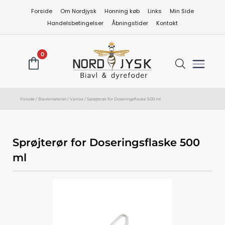
Gå
Forside
Om Nordjysk
Honning køb
Links
Min Side
til
Handelsbetingelser
Åbningstider
Kontakt
indholdet
0
Forside
/
Biavlsmateriel
/
Varroa
/ Sprøjterør for Doseringsflaske 500 ml
Sprøjterør for Doseringsflaske 500
ml