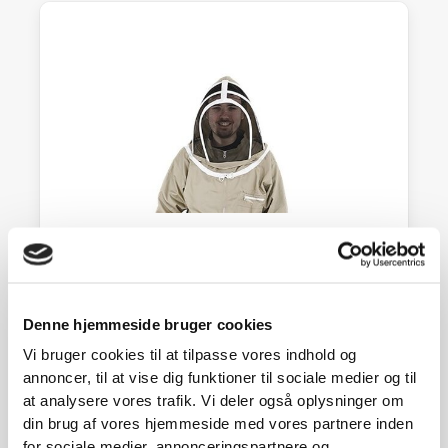
Erstatningshat, Foldehat sand, Swienty
Denne hjemmeside bruger cookies
359,00
kr.
Vi bruger cookies til at tilpasse vores indhold og
På lager
annoncer, til at vise dig funktioner til sociale medier og til
SE DETALJER
at analysere vores trafik. Vi deler også oplysninger om
din brug af vores hjemmeside med vores partnere inden
for sociale medier, annonceringspartnere og