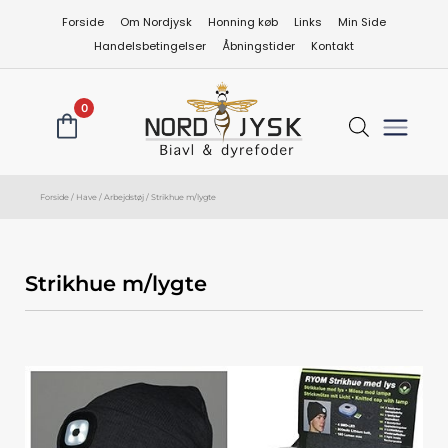
Gå
Forside
Om Nordjysk
Honning køb
Links
Min Side
til
Handelsbetingelser
Åbningstider
Kontakt
indholdet
0
Forside
/
Have
/
Arbejdstøj
/ Strikhue m/lygte
Strikhue m/lygte