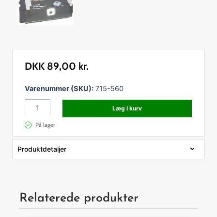
DKK
89,00
kr.
Strikhue
Varenummer (SKU):
715-560
m/lygte
Læg i kurv
antal
På lager
Produktdetaljer
Navn:
Strikhue m/lygte
SKU:
715-560
Relaterede produkter
Størrelse:
0,00 × 0,00 × 0,00 cm
Vægt:
0.180 kg