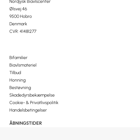
Nordjysk Biavlscenter
Ølsvej 46
9500 Hobro
Denmark
CVR: 41481277
Bifamilier
Biavlsmateriel
Tilbud
Honning
Bestøvning
Skadedyrsbekæmpelse
Cookie- & Privatlivspolitik
Handelsbetingelser
ÅBNINGSTIDER
Man- fredag 10.00 – 17.00