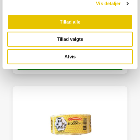
Vis detaljer
Tillad alle
Tillægsetiket, Opskrift, 200 stk.
Tillad valgte
55,00
kr.
På lager
Afvis
SE DETALJER