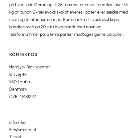
på hver sæk. Gerne op til 25 rammer pr bundt men ikke over 15
kg pr bundt. Skrællevoks skal afleveres i poser eller sække med
navn og telefonnummer på. Rammer kun til vask skal kryds
bundtes med ca 20 stk i hver bundt med navn og
telefonnummer på. Større partier modtages gerne på paller.
KONTAKT OS
Nordjysk Biavlscenter
Ølsvej 46
9500 Hobro
Denmark
CVR: 41481277
Bifamilier
Biavlsmateriel
Tilbud