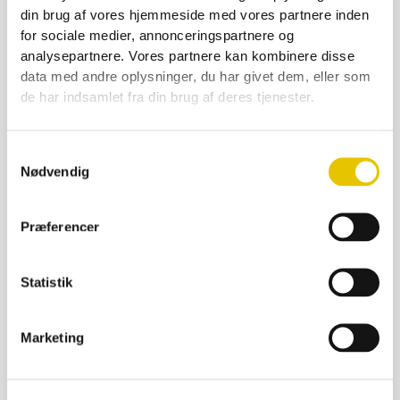
din brug af vores hjemmeside med vores partnere inden
for sociale medier, annonceringspartnere og
analysepartnere. Vores partnere kan kombinere disse
Tillægsetiket – Lokal honning 200 stk
data med andre oplysninger, du har givet dem, eller som
de har indsamlet fra din brug af deres tjenester.
55,00
kr.
På lager
Samtykkevalg
SE DETALJER
Nødvendig
Præferencer
Statistik
Marketing