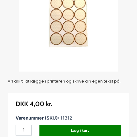
A4 ark til at lægge i printeren og skrive din egen tekst på.
DKK
4,00
kr.
Tillægsetiketter
Varenummer (SKU):
11312
t
Læg i kurv
låg