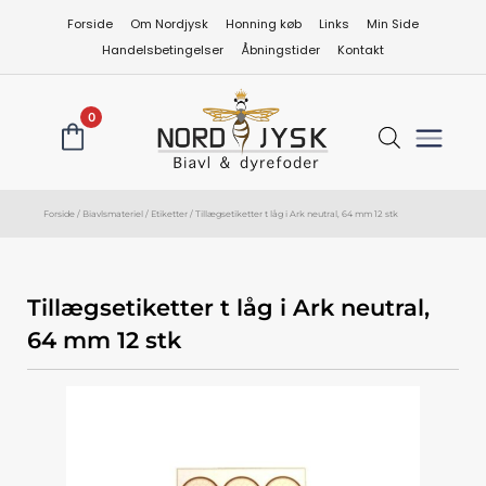
Gå
Forside
Om Nordjysk
Honning køb
Links
Min Side
til
Handelsbetingelser
Åbningstider
Kontakt
indholdet
0
Forside
/
Biavlsmateriel
/
Etiketter
/ Tillægsetiketter t låg i Ark neutral, 64 mm 12 stk
Tillægsetiketter t låg i Ark neutral,
64 mm 12 stk