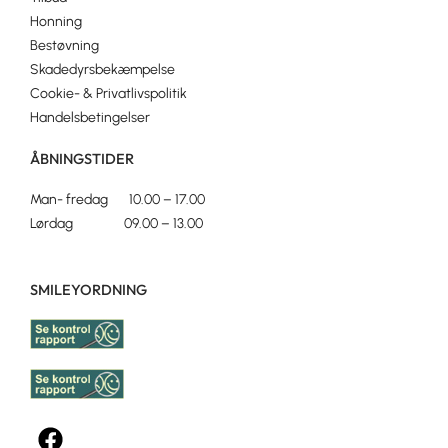
Honning
Bestøvning
Skadedyrsbekæmpelse
Cookie- & Privatlivspolitik
Handelsbetingelser
ÅBNINGSTIDER
Man- fredag 10.00 – 17.00
Lørdag 09.00 – 13.00
SMILEYORDNING
F