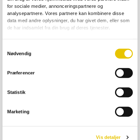
for sociale medier, annonceringspartnere og
analysepartnere. Vores partnere kan kombinere disse
Omlarvenål Metal
data med andre oplysninger, du har givet dem, eller som
99,00
kr.
de har indsamlet fra din brug af deres tjenester.
På lager
SE DETALJER
Samtykkevalg
Nødvendig
Præferencer
Statistik
Marketing
Vis detaljer