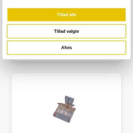
Tillad alle
Cellekop, plastik 100 stk
48,00
kr.
Tillad valgte
På lager
Afvis
SE DETALJER