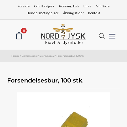
Gå
Forside
Om Nordjysk
Honning køb
Links
Min Side
til
Handelsbetingelser
Åbningstider
Kontakt
indholdet
0
Forside
/
Biavlsmateriel
/
Dronningeavl
/ Forsendelsesbur, 100 stk.
Forsendelsesbur, 100 stk.