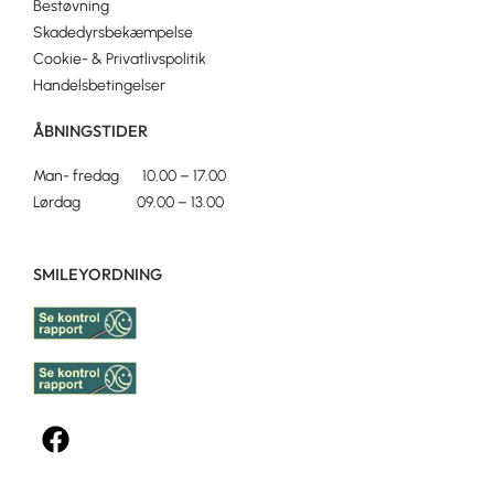
Bestøvning
Skadedyrsbekæmpelse
Cookie- & Privatlivspolitik
Handelsbetingelser
ÅBNINGSTIDER
Man- fredag 10.00 – 17.00
Lørdag 09.00 – 13.00
SMILEYORDNING
F
a
c