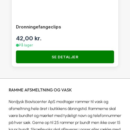
Dronningefangeclips
42,00
kr.
På lager
SE DETALJER
RAMME AFSMELTNING OG VASK
Nordjysk Biavlscenter ApS modtager rammer til vask og
afsmeltning hele året i butikkens åbningstid. Rammerne skal
være bundtet og mærket med tydeligt navn og telefonnummer
på hver sæk. Gerne op til 25 rammer pr bundt men ikke over 15
kg pr bundt. Skrællevoks skal afleveres i poser eller sække med