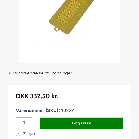
Bur til forsendelse af Dronninger
DKK
332,50
kr.
Forsendelsesbur,
Varenummer (SKU):
1622A
100
Læg i kurv
stk.
antal
På lager