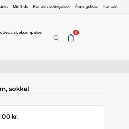
Links
Min Side
Handelsbetingelser
Åbningstider
Kontakt
kadedyrsbekæmpelse
0
m, sokkel
0,00
kr.