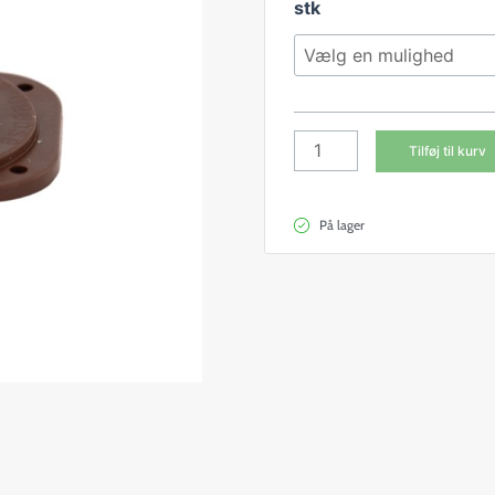
NC
stk
dronningesystem,
sokkel
antal
Tilføj til kurv
På lager