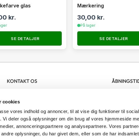
efarve glas
Mærkering
,00
kr.
30,00
kr.
ager
På lager
SE DETALJER
SE DETALJER
KONTAKT OS
ÅBNINGSTI
Nordjysk Biavlscenter
Bifamilier
Man- fredag 
 cookies
Ølsvej 46
Biavlsmateriel
Lørdag 09.
9500 Hobro
Tilbud
passe vores indhold og annoncer, til at vise dig funktioner til soci
Denmark
Honning
fik. Vi deler også oplysninger om din brug af vores hjemmeside m
 medier, annonceringspartnere og analysepartnere. Vores partne
CVR: 41481277
Bestøvning
ndre oplysninger, du har givet dem, eller som de har indsamlet 
Skadedyrsbekæmpelse