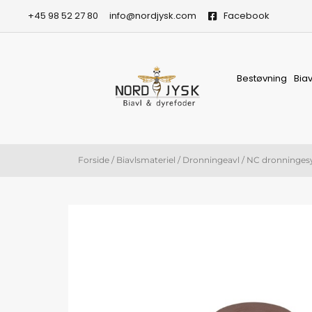
Gå
+45 98 52 27 80
info@nordjysk.com
Facebook
til
indholdet
Bestøvning
Bia
Forside
/
Biavlsmateriel
/
Dronningeavl
/ NC dronninges