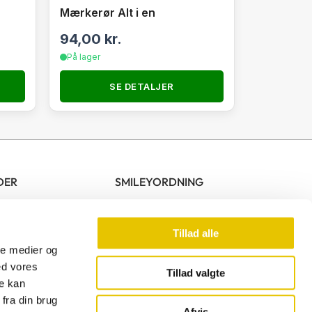
Mærkerør Alt i en
94,00
kr.
På lager
SE DETALJER
DER
SMILEYORDNING
10.00 – 17.00
00 – 13.00
Tillad alle
ale medier og
ed vores
Tillad valgte
re kan
F
fra din brug
a
Afvis