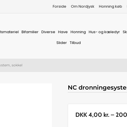
Forside
Om Nordjysk
Honning køb
vlsmateriel
Bifamilier
Diverse
Have
Honning
Hus- og kæledyr
S
Slider
Tilbud
ystem, sokkel
NC dronningesyste
DKK
4,00
kr.
–
20