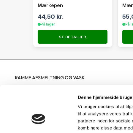
Mærkepen
Mærk
44,50
kr.
55
På lager
På l
SE DETALJER
RAMME AFSMELTNING OG VASK
Nordjysk Biavlscenter ApS modtager rammer til vask og
Denne hjemmeside bruger
afsmeltning hele året i butikkens åbningstid. Rammerne skal
være bundtet og mærket med tydeligt navn og telefonnummer
Vi bruger cookies til at til
på hver sæk. Gerne op til 25 rammer pr bundt men ikke over 15
til at analysere vores tra
partnere inden for sociale
kg pr bundt. Skrællevoks skal afleveres i poser eller sække med
kombinere disse data med a
navn og telefonnummer på. Rammer kun til vask skal kryds