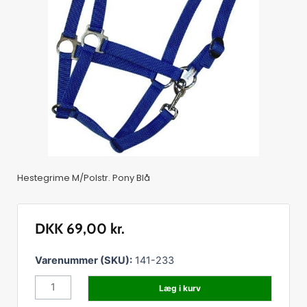
Hestegrime M/Polstr. Pony Blå
DKK
69,00
kr.
Hestegrime
Varenummer (SKU):
141-233
M/Polstr.
Læg i kurv
Pony