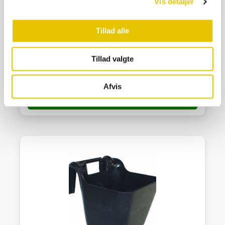
Vis detaljer
Tillad alle
Trenseknægt Grøn
Tillad valgte
30,00
kr.
På lager
Afvis
SE DETALJER