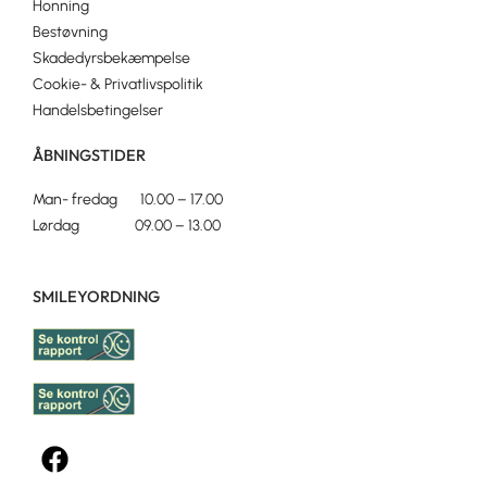
Honning
Bestøvning
Skadedyrsbekæmpelse
Cookie- & Privatlivspolitik
Handelsbetingelser
ÅBNINGSTIDER
Man- fredag 10.00 – 17.00
Lørdag 09.00 – 13.00
SMILEYORDNING
F
a