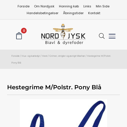
Gå
Forside
Om Nordjysk
Honning køb
Links
Min Side
til
Handelsbetingelser
Åbningstider
Kontakt
indholdet
0
Forside
/
Hus- og kæledyr
/
Hest
/
Grimer, strigler og øvrigt tilbehør
/ Hestegrime M/Polstr.
Pony Blå
Hestegrime M/Polstr. Pony Blå