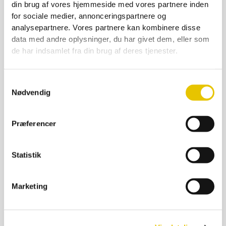
din brug af vores hjemmeside med vores partnere inden
for sociale medier, annonceringspartnere og
analysepartnere. Vores partnere kan kombinere disse
Hestegrime M/Polstr. Pony Rød
data med andre oplysninger, du har givet dem, eller som
de har indsamlet fra din brug af deres tjenester.
69,00
kr.
På lager
Samtykkevalg
SE DETALJER
Nødvendig
Præferencer
Statistik
Marketing