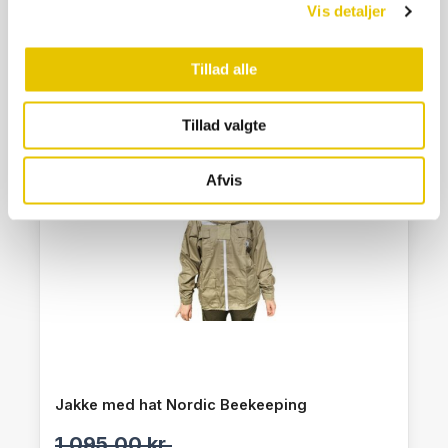
Vis detaljer
SE DETALJER
Tillad alle
Tillad valgte
Tilbud
Afvis
Jakke med hat Nordic Beekeeping
1.095,00
kr.