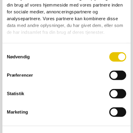
SE DETALJER
din brug af vores hjemmeside med vores partnere inden
for sociale medier, annonceringspartnere og
analysepartnere. Vores partnere kan kombinere disse
data med andre oplysninger, du har givet dem, eller som
de har indsamlet fra din brug af deres tjenester.
Samtykkevalg
Nødvendig
Præferencer
Statistik
Marketing
Astronaut jakke
699,00
kr.
–
799,00
kr.
På lager