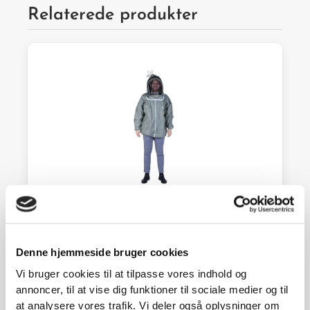
Relaterede produkter
Sherriff jakke m/slør XL khaki
Denne hjemmeside bruger cookies
1.770,00
kr.
Vi bruger cookies til at tilpasse vores indhold og
annoncer, til at vise dig funktioner til sociale medier og til
På lager
at analysere vores trafik. Vi deler også oplysninger om