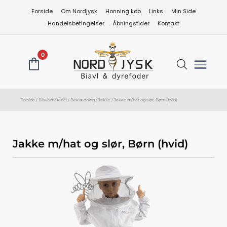
Gå
Forside
Om Nordjysk
Honning køb
Links
Min Side
til
Handelsbetingelser
Åbningstider
Kontakt
indholdet
0
Forside
/
Biavlsmateriel
/
Beklædning
/
Jakke
/ Jakke m/hat og slør, Børn (hvid)
Jakke m/hat og slør, Børn (hvid)