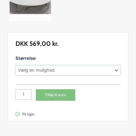
DKK
569,00
kr.
Jakke
Størrelse
m/hat
og
slør,
Børn
(hvid)
Tilføj til kurv
antal
På lager