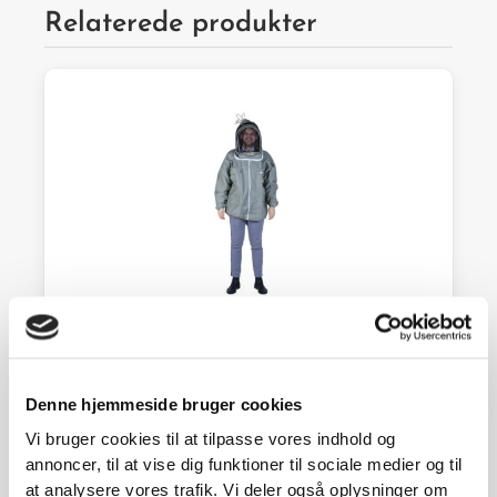
Relaterede produkter
Sherriff jakke m/slør XL khaki
Denne hjemmeside bruger cookies
1.770,00
kr.
Vi bruger cookies til at tilpasse vores indhold og
annoncer, til at vise dig funktioner til sociale medier og til
På lager
at analysere vores trafik. Vi deler også oplysninger om