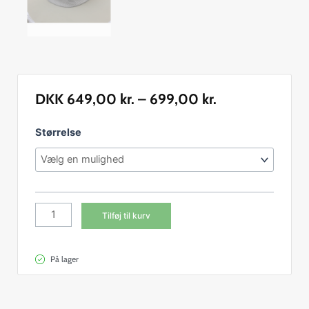
DKK
649,00
kr.
–
699,00
kr.
Jakke
Størrelse
m/hat
og
slør
antal
Tilføj til kurv
På lager