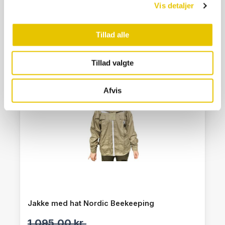
Vis detaljer
SE DETALJER
Tillad alle
Tillad valgte
Tilbud
Afvis
Jakke med hat Nordic Beekeeping
1.095,00
kr.