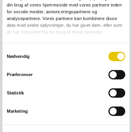
SE DETALJER
din brug af vores hjemmeside med vores partnere inden
for sociale medier, annonceringspartnere og
analysepartnere. Vores partnere kan kombinere disse
data med andre oplysninger, du har givet dem, eller som
de har indsamlet fra din brug af deres tjenester.
Samtykkevalg
Nødvendig
Præferencer
Statistik
Marketing
Astronaut jakke
699,00
kr.
–
799,00
kr.
På lager