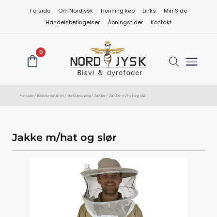
Gå
Forside
Om Nordjysk
Honning køb
Links
Min Side
til
Handelsbetingelser
Åbningstider
Kontakt
indholdet
0
Forside
/
Biavlsmateriel
/
Beklædning
/
Jakke
/ Jakke m/hat og slør
Jakke m/hat og slør