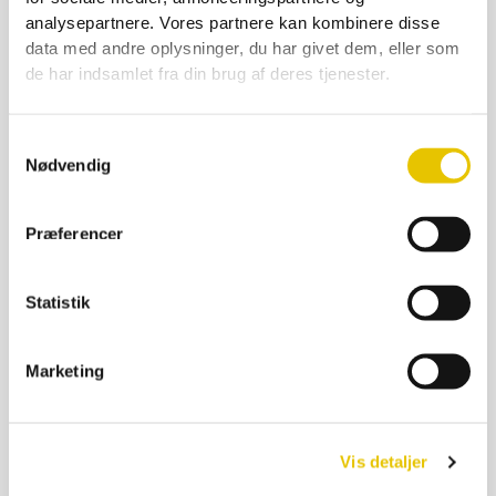
Bibørste lille
analysepartnere. Vores partnere kan kombinere disse
49,00
kr.
data med andre oplysninger, du har givet dem, eller som
På lager
de har indsamlet fra din brug af deres tjenester.
SE DETALJER
Samtykkevalg
Nødvendig
Præferencer
Statistik
Marketing
Vis detaljer