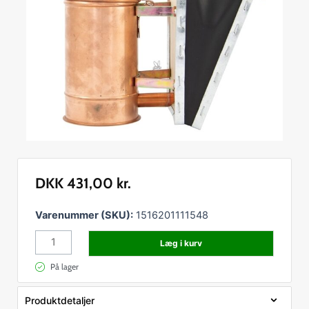
DKK
431,00
kr.
Røgpuster
Varenummer (SKU):
1516201111548
kobber
Læg i kurv
antal
På lager
Produktdetaljer