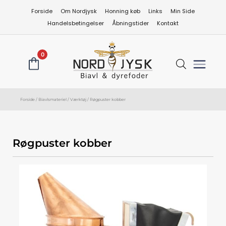
Gå
Forside
Om Nordjysk
Honning køb
Links
Min Side
til
Handelsbetingelser
Åbningstider
Kontakt
indholdet
0
Forside
/
Biavlsmateriel
/
Værktøj
/ Røgpuster kobber
Røgpuster kobber