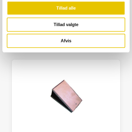
Røgpuster rustfri stål, lille Ø8
Tillad alle
175,00
kr.
Tillad valgte
På lager
SE DETALJER
Afvis