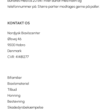
bundtes med ca 20 stk i hver bundt med navn og
telefonnummer på. Større partier modtages gerne på paller.
KONTAKT OS
Nordjysk Biavlscenter
Ølsvej 46
9500 Hobro
Denmark
CVR: 41481277
Bifamilier
Biavlsmateriel
Tilbud
Honning
Bestøvning
Skadedyrsbekæmpelse