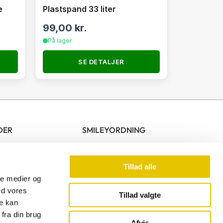
e
Plastspand 33 liter
99,00
kr.
På lager
SE DETALJER
DER
SMILEYORDNING
10.00 – 17.00
00 – 13.00
Tillad alle
ale medier og
ed vores
Tillad valgte
re kan
F
fra din brug
a
Afvis