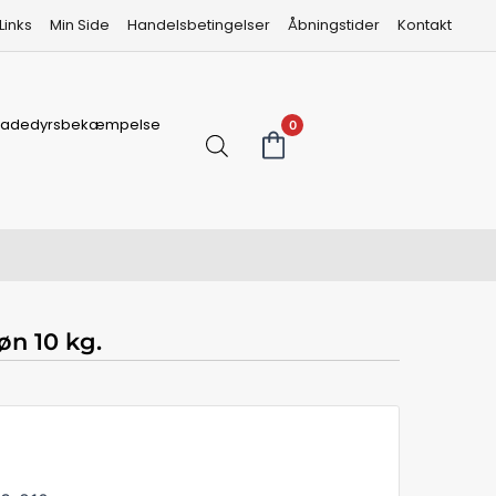
Links
Min Side
Handelsbetingelser
Åbningstider
Kontakt
kadedyrsbekæmpelse
0
øn 10 kg.