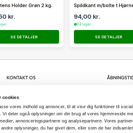
stens Holder Grøn 2 kg.
Spildkant m/bolte t Hjørn
,50
kr.
94,00
kr.
ager
På lager
SE DETALJER
SE DETALJER
KONTAKT OS
ÅBNINGSTI
Nordjysk Biavlscenter
Bifamilier
Man- fredag 
 cookies
Ølsvej 46
Biavlsmateriel
Lørdag 09.
9500 Hobro
Tilbud
passe vores indhold og annoncer, til at vise dig funktioner til soci
Denmark
Honning
fik. Vi deler også oplysninger om din brug af vores hjemmeside m
 medier, annonceringspartnere og analysepartnere. Vores partne
CVR: 41481277
Bestøvning
ndre oplysninger, du har givet dem, eller som de har indsamlet 
Skadedyrsbekæmpelse