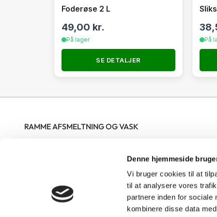
Foderøse 2 L
Slik
49,00
kr.
38
På lager
På l
SE DETALJER
RAMME AFSMELTNING OG VASK
Nordjysk Biavlscenter ApS modtager rammer til vask og
Denne hjemmeside bruger
afsmeltning hele året i butikkens åbningstid. Rammerne skal
være bundtet og mærket med tydeligt navn og telefonnummer
Vi bruger cookies til at til
på hver sæk. Gerne op til 25 rammer pr bundt men ikke over 15
til at analysere vores tra
partnere inden for sociale
kg pr bundt. Skrællevoks skal afleveres i poser eller sække med
kombinere disse data med a
navn og telefonnummer på. Rammer kun til vask skal kryds