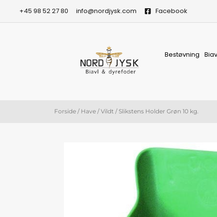
Gå
+45 98 52 27 80
info@nordjysk.com
Facebook
til
indholdet
Bestøvning
Bia
Forside
/
Have
/
Vildt
/ Slikstens Holder Grøn 10 kg.