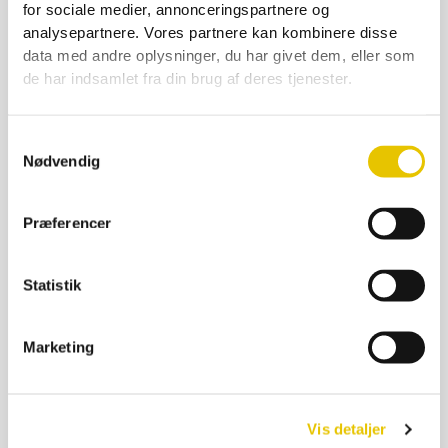
for sociale medier, annonceringspartnere og
Høhæk galv t/hjørne 80*59 cm
analysepartnere. Vores partnere kan kombinere disse
data med andre oplysninger, du har givet dem, eller som
350,00
kr.
de har indsamlet fra din brug af deres tjenester.
På lager
SE DETALJER
Samtykkevalg
Nødvendig
Præferencer
Statistik
Marketing
Vis detaljer