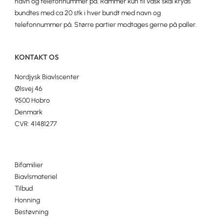
navn og telefonnummer på. Rammer kun til vask skal kryds
bundtes med ca 20 stk i hver bundt med navn og
telefonnummer på. Større partier modtages gerne på paller.
KONTAKT OS
Nordjysk Biavlscenter
Ølsvej 46
9500 Hobro
Denmark
CVR: 41481277
Bifamilier
Biavlsmateriel
Tilbud
Honning
Bestøvning