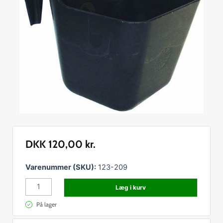
DKK
120,00
kr.
Transportkrybbe
Varenummer (SKU):
123-209
sort
Læg i kurv
113-
13
På lager
L