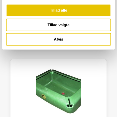
Tillad alle
Slikstens Holder Grøn 10 kg.
45,00
kr.
Tillad valgte
På lager
Afvis
SE DETALJER