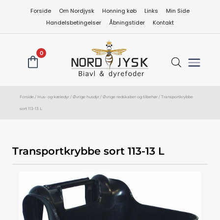
Gå
Forside
Om Nordjysk
Honning køb
Links
Min Side
til
Handelsbetingelser
Åbningstider
Kontakt
indholdet
0
Forside
/
Hus- og kæledyr
/
Øvrige husdyr
/
Øvrige redskaber og tilbehør
/ Transportkrybbe
sort 113-13 L
Transportkrybbe sort 113-13 L