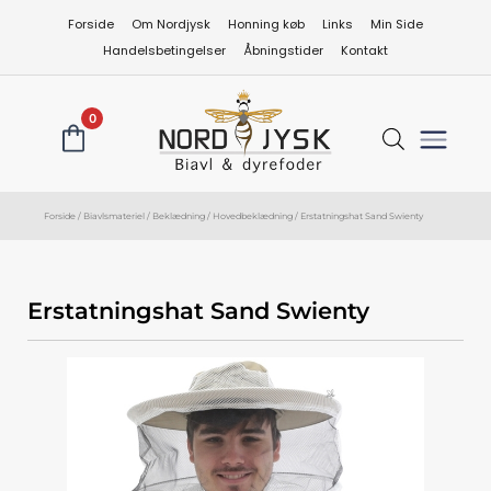
Gå
Forside
Om Nordjysk
Honning køb
Links
Min Side
til
Handelsbetingelser
Åbningstider
Kontakt
indholdet
0
Forside
/
Biavlsmateriel
/
Beklædning
/
Hovedbeklædning
/ Erstatningshat Sand Swienty
Erstatningshat Sand Swienty