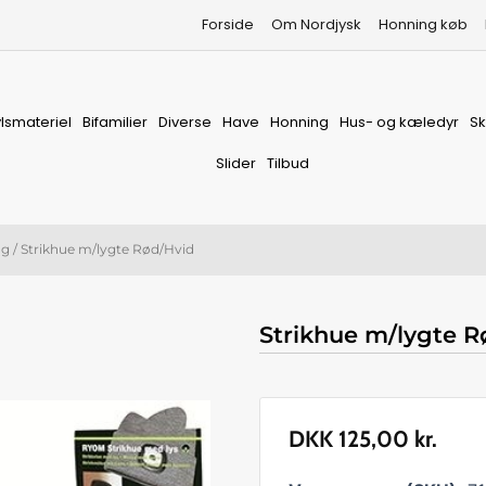
Forside
Om Nordjysk
Honning køb
vlsmateriel
Bifamilier
Diverse
Have
Honning
Hus- og kæledyr
S
Slider
Tilbud
ng
/ Strikhue m/lygte Rød/Hvid
Strikhue m/lygte R
DKK
125,00
kr.