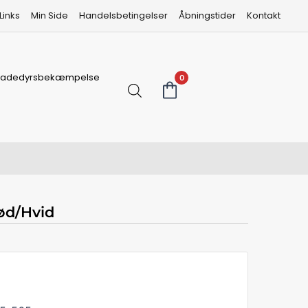
Links
Min Side
Handelsbetingelser
Åbningstider
Kontakt
kadedyrsbekæmpelse
0
ød/Hvid