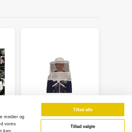
Tillad alle
ale medier og
ed vores
Tillad valgte
re kan