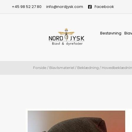
Gå
+45 98 52 27 80
info@nordjysk.com
Facebook
til
indholdet
Bestøvning
Bia
Forside
/
Biavlsmateriel
/
Beklædning
/
Hovedbeklædni